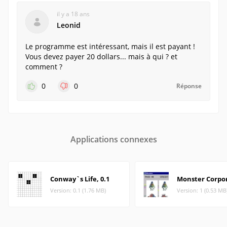
il y a 18 ans
Leonid
Le programme est intéressant, mais il est payant !
Vous devez payer 20 dollars... mais à qui ? et
comment ?
0
0
Réponse
Applications connexes
Conway`s Life, 0.1
Monster Corpo
Version: 0.1 (1.76 MB)
Version: 1 (0.53 MB