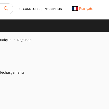
Français
SE CONNECTER
|
INSCRIPTION
matique
RegSnap
éléchargements