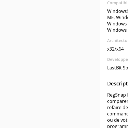
Compatibil
Windows9
ME, Wind
Windows 
Windows 
Architectu
x32/x64
Développe
LastBit S
Descript
RegSnap R
comparer 
refaire de
commande,
ou de votr
programme