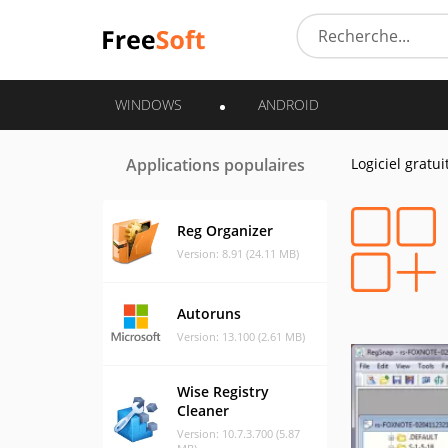
WINDOWS
ANDROID
Applications populaires
Logiciel gratui
Reg Organizer
Version: 8.91 (24.11 MB)
Autoruns
Version: 13.100 (2.61 MB)
Wise Registry
Cleaner
Version: 10.7.3.700 (5.87