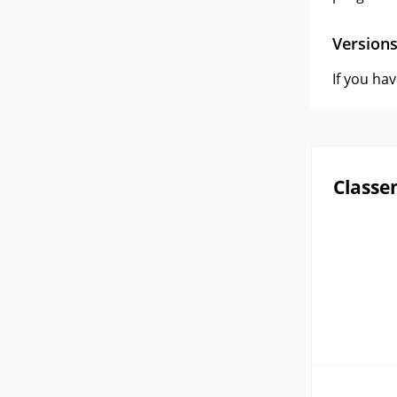
Version
If you ha
Classe