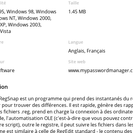
ité
Taille
5, Windows 98, Windows
1.45 MB
ows NT, Windows 2000,
XP, Windows 2003,
Vista
re
Langue
Anglais, Français
ur
Site web
oftware
www.mypasswordmanager.
ion
egSnap est un programme qui prend des instantanés du re
pour trouver des différences. Il est rapide, génère des ra
s fichiers .reg, prend en charge la connexion à des ordinateur
 l'automatisation OLE (c'est-à-dire que vous pouvez cont
e script), outre le registre, il peut suivre les fichiers dans 
 est similaire à celle de RegEdit standard - le contenu des 