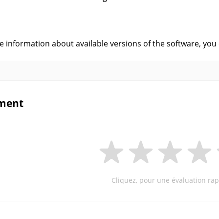
s
ve information about available versions of the software, you
ment
Cliquez, pour une évaluation rap