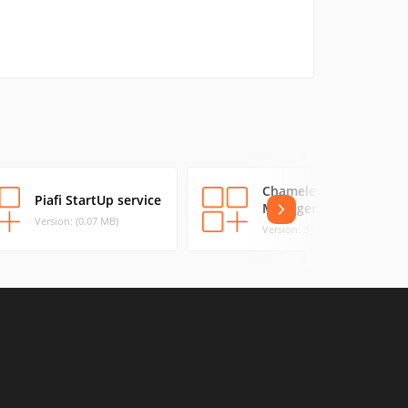
Chameleon Startup
Piafi StartUp service
Manager Lite
Version: (0.07 MB)
Version: 3.0.0.62 (3.58 MB)