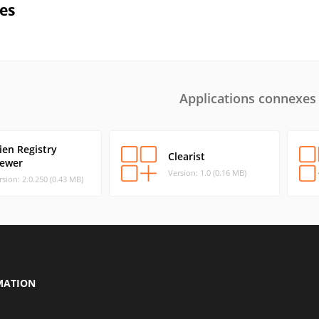
ues
Applications connexes
ien Registry
Clearist
iewer
Version: 1.0 (0.16 MB)
rsion: 2.0.250 (0.43 MB)
MATION