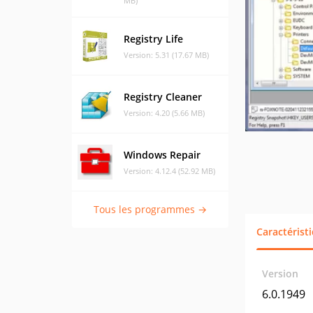
MB)
Registry Life
Version: 5.31 (17.67 MB)
Registry Cleaner
Version: 4.20 (5.66 MB)
Windows Repair
Version: 4.12.4 (52.92 MB)
Tous les programmes →
Caractérist
Version
6.0.1949