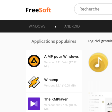
WINDOWS
ANDROID
Applications populaires
Logiciel gratui
AIMP pour Windows
Version: 5.11 Build (17.92
MB)
Winamp
Version: 5.9.1 (10.08 MB)
The KMPlayer
Version: 2023.7.26. (48.76
MB)