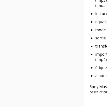
(.mp3)
(.mqa.f
lectur
equaliz
mode s
sortie
transf
import
(.mp4) 
étique
ajout 
Sony Musi
restrictio