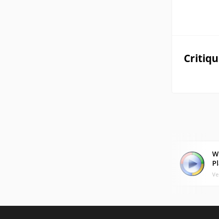
Critiq
W
Pl
Ve