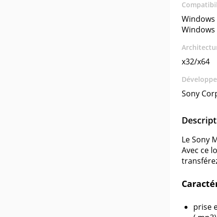
Compatibil
Windows 
Windows 
Architectu
x32/x64
Développe
Sony Cor
Descript
Le Sony M
Avec ce l
transfére
Caractér
prise 