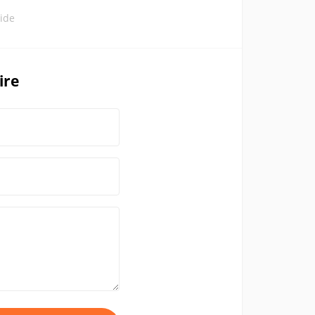
ide
ire