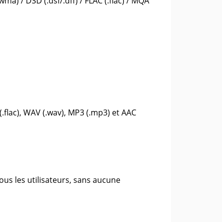
a) / DSD (.dsf/.dff) / FLAC (.flac) / MQA
.flac), WAV (.wav), MP3 (.mp3) et AAC
us les utilisateurs, sans aucune