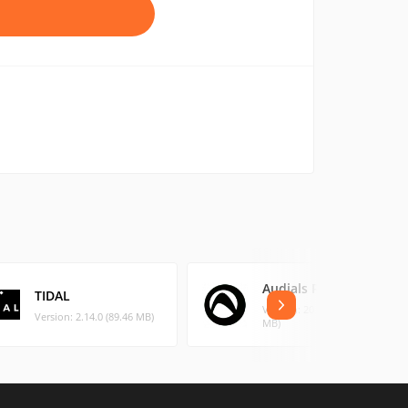
Audials Radio
TIDAL
Version: 2022.0.8 (112.42
Version: 2.14.0 (89.46 MB)
MB)