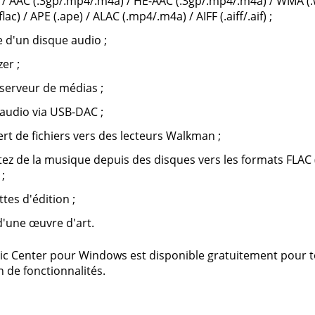
 / AAC (.3gp/.mp4/.m4a) / HE-AAC (.3gp/.mp4/.m4a) / WMA (.wm
lac) / APE (.ape) / ALAC (.mp4/.m4a) / AIFF (.aiff/.aif) ;
e d'un disque audio ;
er ;
erveur de médias ;
 audio via USB-DAC ;
ert de fichiers vers des lecteurs Walkman ;
ez de la musique depuis des disques vers les formats FLAC (
;
ttes d'édition ;
d'une œuvre d'art.
c Center pour Windows est disponible gratuitement pour to
n de fonctionnalités.