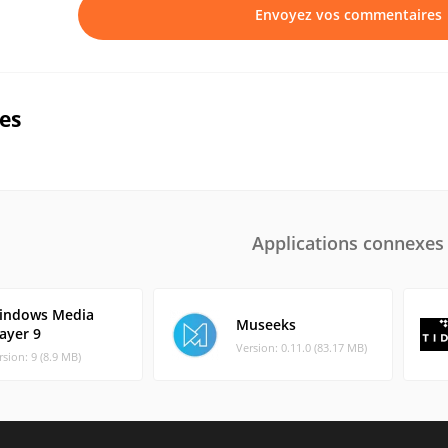
Envoyez vos commentaires
ues
Applications connexes
indows Media
Museeks
ayer 9
Version: 0.11.0 (83.17 MB)
rsion: 9 (8.9 MB)