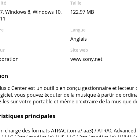
ité
Taille
7, Windows 8, Windows 10,
122.97 MB
11
re
Langue
Anglais
ur
Site web
poration
www.sony.net
ion
usic Center est un outil bien conçu gestionnaire et lecteu
ogiciel, vous pouvez écouter de la musique à partir de ordi
z-les sur votre portable et même d'extraire de la musique d
istiques principales
en charge des formats ATRAC (.oma/.aa3) / ATRAC Advanced 