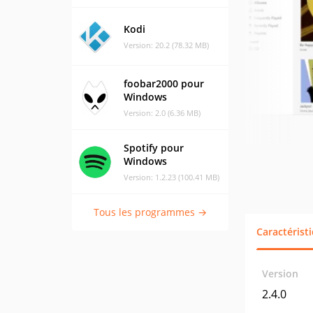
Kodi
Version: 20.2 (78.32 MB)
foobar2000 pour
Windows
Version: 2.0 (6.36 MB)
Spotify pour
Windows
Version: 1.2.23 (100.41 MB)
Tous les programmes →
Caractérist
Version
2.4.0