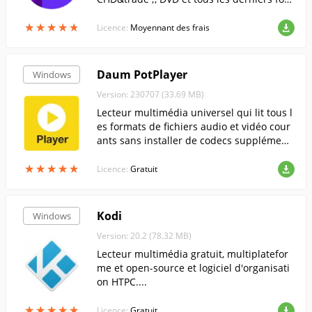
mats vidéo.....
★
★
★
★
★
★
★
★
★
★
Licence:
Moyennant des frais
Daum PotPlayer
Windows
Version: 230707 (33.69 MB)
Lecteur multimédia universel qui lit tous l
es formats de fichiers audio et vidéo cour
ants sans installer de codecs supplément
aires.....
★
★
★
★
★
★
★
★
★
★
Licence:
Gratuit
Kodi
Windows
Version: 20.2 (78.32 MB)
Lecteur multimédia gratuit, multiplatefor
me et open-source et logiciel d'organisati
on HTPC....
★
★
★
★
★
★
★
★
★
★
Licence:
Gratuit