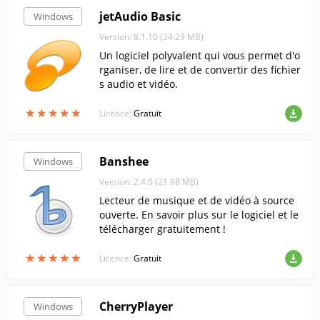
jetAudio Basic
Windows
Version: 8.1.10 (34.29 MB)
Un logiciel polyvalent qui vous permet d'o
rganiser, de lire et de convertir des fichier
s audio et vidéo.
★
★
★
★
★
★
★
★
★
★
Licence:
Gratuit
Banshee
Windows
Version: 2.4.0 (21.98 MB)
Lecteur de musique et de vidéo à source
ouverte. En savoir plus sur le logiciel et le
télécharger gratuitement !
★
★
★
★
★
★
★
★
★
★
Licence:
Gratuit
CherryPlayer
Windows