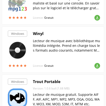
maliste et basé sur une console. En savoir
plus sur le logiciel et le télécharger gratui
tement !
★
★
★
★
★
★
★
★
★
★
Licence:
Gratuit
Winyl
Windows
Lecteur de musique avec bibliothèque mu
ltimédia intégrée. Prend en charge tous le
s formats audio courants, notamment MP
3, OGG, WMA, AAC, M4A, MPC, APE, FLAC, e
tc.
★
★
★
★
★
★
★
★
★
★
Licence:
Gratuit
Trout Portable
Windows
Version: 1.0.6 buil (1.68 MB)
Lecteur de musique gratuit. Supporte AIF
F, AIF, AIFC, MP1, MP2, MP3, OGA, OGG, WA
V, MO3, XM, MOD, S3M, IT, MTM etc.