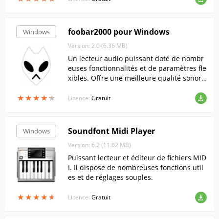
foobar2000 pour Windows
Windows
Version: 2.0 (6.36 MB)
Un lecteur audio puissant doté de nombr
euses fonctionnalités et de paramètres fle
xibles. Offre une meilleure qualité sonore,
un support pour les plug-ins et une perso
★
★
★
★
★
★
★
★
★
★
nnalisation flexible de l'apparence.
Licence:
Gratuit
Soundfont Midi Player
Windows
Version: 6.2 (11.82 MB)
Puissant lecteur et éditeur de fichiers MID
I. Il dispose de nombreuses fonctions util
es et de réglages souples.
★
★
★
★
★
★
★
★
★
★
Licence:
Gratuit