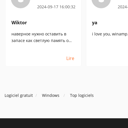
2024-09-17 16:00:32
2024-
Wiktor
ya
наверное нужно оставить в
i love you, winamp
запасе как светлую память о
прошлых годах[:+4:]
Lire
Logiciel gratuit
Windows
Top logiciels