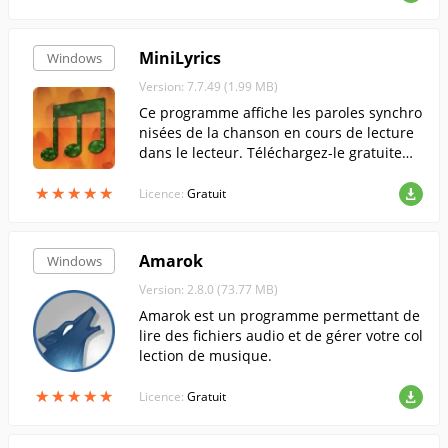
MiniLyrics
Windows
Version: 7.7.49 (1.99 MB)
Ce programme affiche les paroles synchro
nisées de la chanson en cours de lecture
dans le lecteur. Téléchargez-le gratuiteme
nt sur freesoft.ru !
★
★
★
★
★
★
★
★
★
★
Licence:
Gratuit
Amarok
Windows
Version: 2.8.0 (73.77 MB)
Amarok est un programme permettant de
lire des fichiers audio et de gérer votre col
lection de musique.
★
★
★
★
★
★
★
★
★
★
Licence:
Gratuit