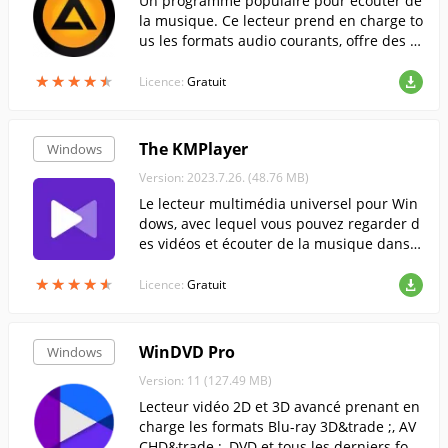
Un programme populaire pour écouter de
la musique. Ce lecteur prend en charge to
us les formats audio courants, offre des p
aramètres flexibles et une excellente qual
★
★
★
★
★
★
★
★
★
★
ité sonore.
Licence:
Gratuit
The KMPlayer
Windows
Version: 2023.7.26. (48.76 MB)
Le lecteur multimédia universel pour Win
dows, avec lequel vous pouvez regarder d
es vidéos et écouter de la musique dans t
ous les formats populaires.
★
★
★
★
★
★
★
★
★
★
Licence:
Gratuit
WinDVD Pro
Windows
Version: 11 (127.49 MB)
Lecteur vidéo 2D et 3D avancé prenant en
charge les formats Blu-ray 3D&trade ;, AV
CHD&trade ;, DVD et tous les derniers for