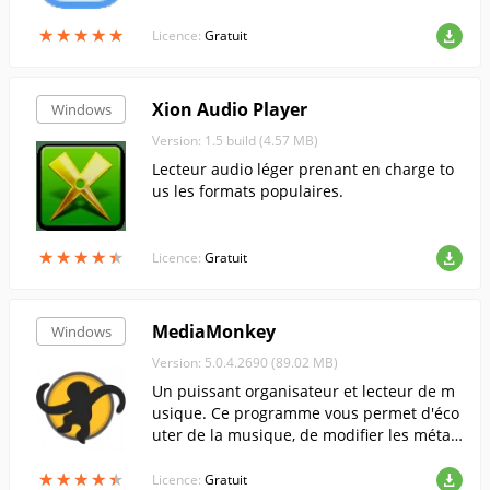
★
★
★
★
★
★
★
★
★
★
Licence:
Gratuit
Xion Audio Player
Windows
Version: 1.5 build (4.57 MB)
Lecteur audio léger prenant en charge to
us les formats populaires.
★
★
★
★
★
★
★
★
★
★
Licence:
Gratuit
MediaMonkey
Windows
Version: 5.0.4.2690 (89.02 MB)
Un puissant organisateur et lecteur de m
usique. Ce programme vous permet d'éco
uter de la musique, de modifier les métad
onnées (tags) et de convertir des fichiers a
★
★
★
★
★
★
★
★
★
★
udio d'un format à un autre.....
Licence:
Gratuit