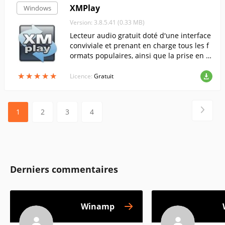
XMPlay
Windows
Version: 3.8.5.41 (0.33 MB)
Lecteur audio gratuit doté d'une interface
conviviale et prenant en charge tous les f
ormats populaires, ainsi que la prise en c
harge d'un grand nombre de plugins et
★
★
★
★
★
★
★
★
★
★
d'habillages amovibles.
Licence:
Gratuit
1
2
3
4
Derniers commentaires
Winamp