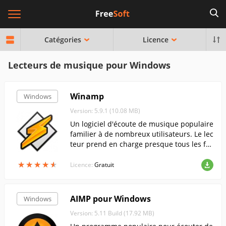
Catégories
Licence
Lecteurs de musique pour Windows
Winamp
Windows
Version: 5.9.1 (10.08 MB)
Un logiciel d'écoute de musique populaire
familier à de nombreux utilisateurs. Le lec
teur prend en charge presque tous les for
mats audio courants et comprend égalem
★
★
★
★
★
★
★
★
★
★
ent les formats vidéo.
Licence:
Gratuit
AIMP pour Windows
Windows
Version: 5.11 Build (17.92 MB)