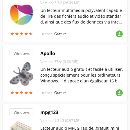
Version: 3.3.2 (26.49 MB)
Un lecteur multimédia polyvalent capable
de lire des fichiers audio et vidéo standar
d, ainsi que des flux de données via Inter
net.
★
★
★
★
★
★
★
★
★
★
Licence:
Gratuit
Apollo
Windows
Version: 37zz (0.66 MB)
Un lecteur audio gratuit et facile à utiliser,
conçu spécialement pour les ordinateurs
Windows. Il dispose d'un égaliseur 16 ban
des intégré.
★
★
★
★
★
★
★
★
★
★
Licence:
Gratuit
mpg123
Windows
Version: 1.31.3 (0.97 MB)
Lecteur audio MPEG rapide, gratuit, mini