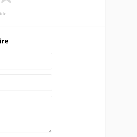
ide
ire