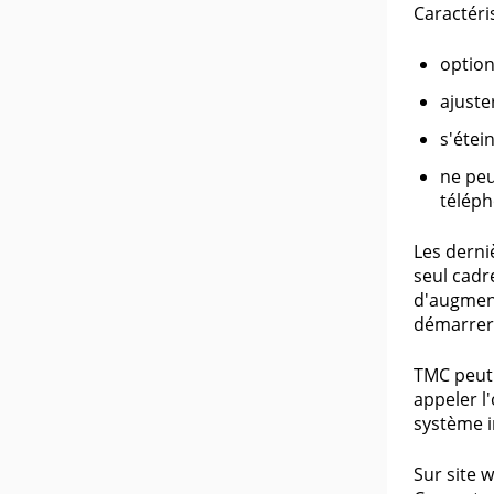
Caractéris
option
ajuste
s'étei
ne peu
téléph
Les derni
seul cadr
d'augment
démarrer 
TMC peut 
appeler l
système i
Sur site 