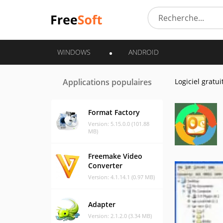
WINDOWS
ANDROID
Applications populaires
Logiciel gratui
Format Factory
Version: 5.15.0.0 (101.88
MB)
Freemake Video
Converter
Version: 4.1.14.1 (0.97 MB)
Adapter
Version: 2.1.2.0 (3.34 MB)