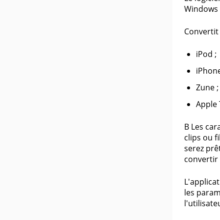
Windows 
Convertit 
iPod ;
iPhone
Zune ;
Apple 
В Les cara
clips ou f
serez prêt
convertir 
L'applica
les param
l'utilisat