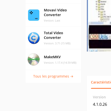
Movavi Video
Converter
Version: Last
Total Video
Converter
Version: 3.71 (15 MB)
MakeMKV
Version: 1.17.4 (14.59 MB)
Tous les programmes →
Caractérist
Version
4.1.0.26