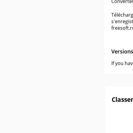
Converter
Télécharg
s'enregis
freesoft.r
Version
If you ha
Classe