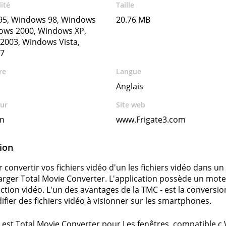
ité
Taille
5, Windows 98, Windows
20.76 MB
ows 2000, Windows XP,
2003, Windows Vista,
7
re
Langue
Anglais
ur
Site web
n
www.Frigate3.com
ion
 convertir vos fichiers vidéo d'un les fichiers vidéo dans
arger Total Movie Converter. L'application possède un mote
ection vidéo. L'un des avantages de la TMC - est la convers
ifier des fichiers vidéo à visionner sur les smartphones.
el est Total Movie Converter pour Les fenêtres, compatibl