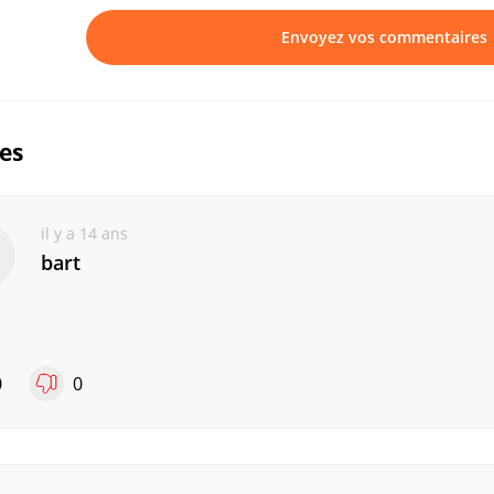
Envoyez vos commentaires
ues
il y a 14 ans
bart
0
0