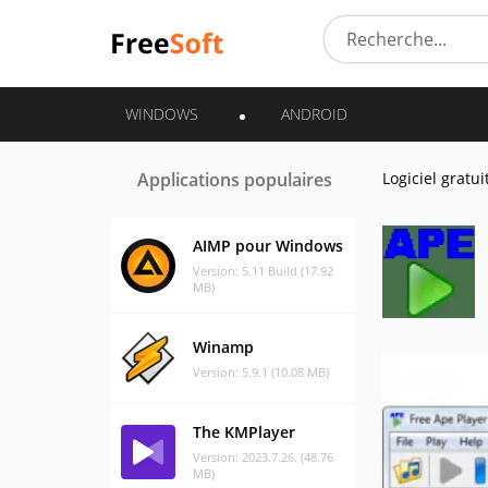
WINDOWS
ANDROID
Applications populaires
Logiciel gratui
AIMP pour Windows
Version: 5.11 Build (17.92
MB)
Winamp
Version: 5.9.1 (10.08 MB)
The KMPlayer
Version: 2023.7.26. (48.76
MB)