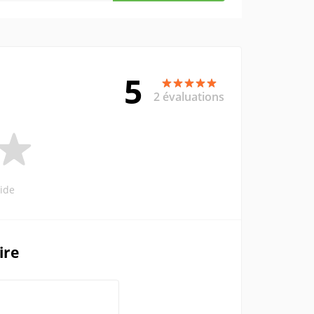
5
2 évaluations
ide
ire