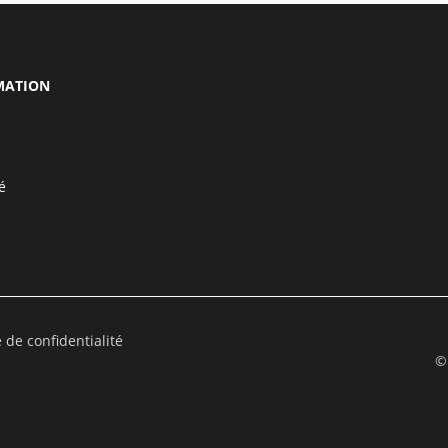
MATION
é
e de confidentialité
©