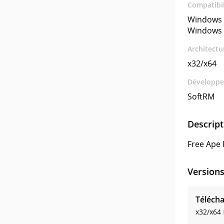
Compatibil
Windows 
Windows 
Architectu
x32/x64
Développe
SoftRM
Descript
Free Ape 
Version
Télécha
x32/x64