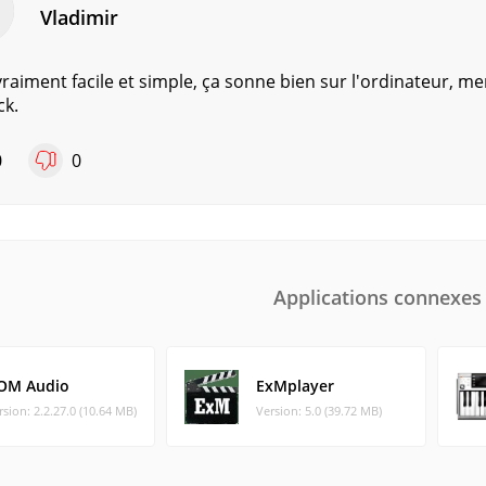
Vladimir
vraiment facile et simple, ça sonne bien sur l'ordinateur, mer
ck.
0
0
Applications connexes
OM Audio
ExMplayer
rsion: 2.2.27.0 (10.64 MB)
Version: 5.0 (39.72 MB)