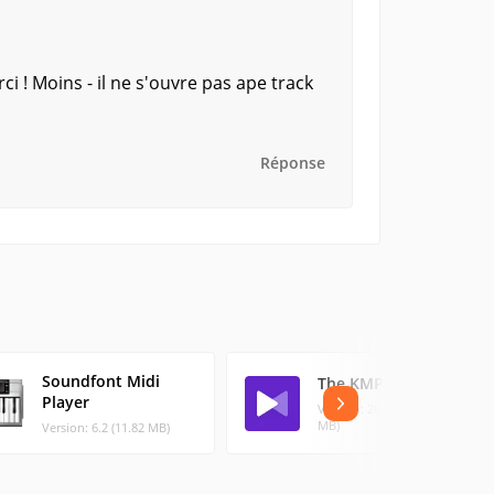
ci ! Moins - il ne s'ouvre pas ape track
Réponse
Soundfont Midi
The KMPlayer
Player
Version: 2023.7.2 (48.76
MB)
Version: 6.2 (11.82 MB)