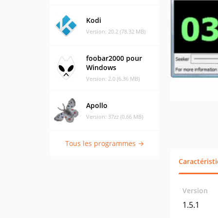
Kodi
Version: 20.2 (78.32 MB)
foobar2000 pour
Windows
Version: 2.0 (6.36 MB)
Apollo
Version: 37zz (0.66 MB)
Tous les programmes →
Caractérist
Version
1.5.1