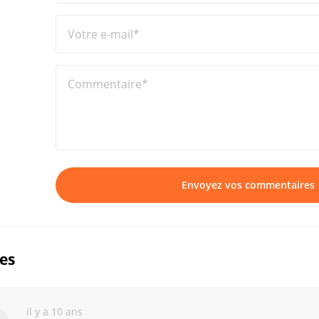
Votre e-mail*
Commentaire*
Envoyez vos commentaires
ues
il y a 10 ans