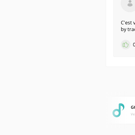
C'est 
by tra
G
Ve