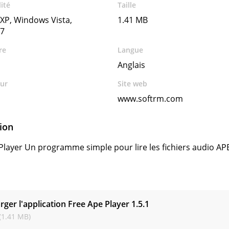
ité
Taille
XP, Windows Vista,
1.41 MB
7
re
Langue
Anglais
ur
Site web
www.softrm.com
ion
Player Un programme simple pour lire les fichiers audio AP
s
rger l'application Free Ape Player
1.5.1
(1.41 MB)