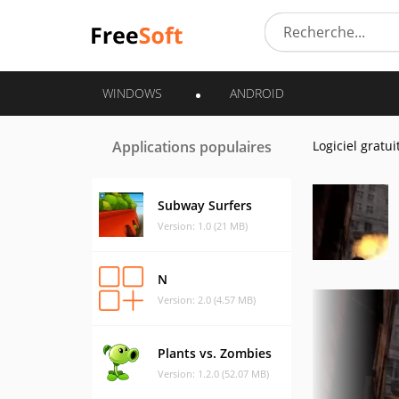
WINDOWS
ANDROID
Applications populaires
Logiciel gratui
Subway Surfers
Version: 1.0 (21 MB)
N
Version: 2.0 (4.57 MB)
Plants vs. Zombies
Version: 1.2.0 (52.07 MB)