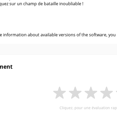
uez sur un champ de bataille inoubliable !
s
ve information about available versions of the software, you
ment
Cliquez, pour une évaluation rap