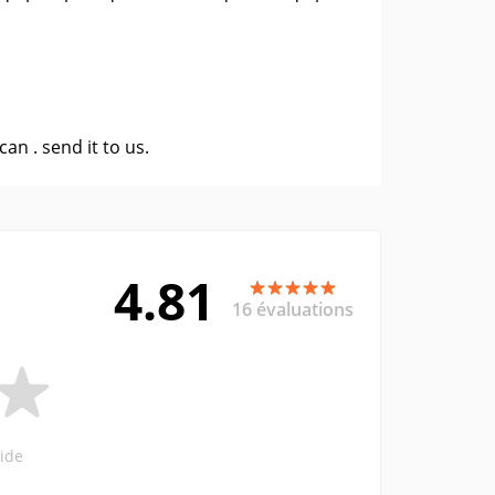
 can .
send it to us
.
4.81
16 évaluations
ide