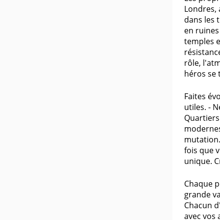
Londres, 
dans les 
en ruines
temples e
résistanc
rôle, l'a
héros se 
Faites év
utiles. -
Quartiers
modernes 
mutation.
fois que 
unique. C
Chaque pe
grande va
Chacun d'
avec vos 