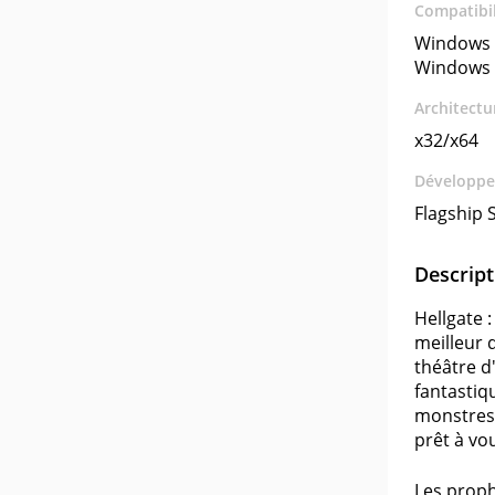
Compatibil
Windows 
Windows 
Architectu
x32/x64
Développe
Flagship 
Descript
Hellgate 
meilleur d
théâtre d
fantastiq
monstres 
prêt à vo
Les proph