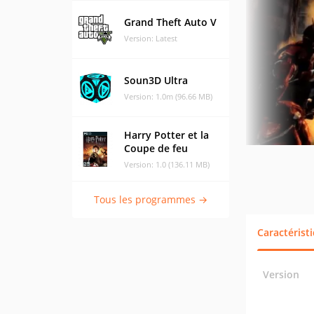
Grand Theft Auto V
Version: Latest
Soun3D Ultra
Version: 1.0m (96.66 MB)
Harry Potter et la
Coupe de feu
Version: 1.0 (136.11 MB)
Tous les programmes →
Caractérist
Version