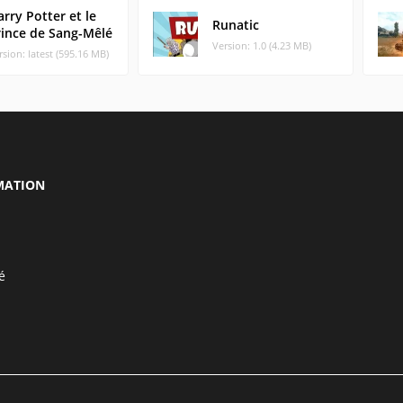
rry Potter et le
Runatic
rince de Sang-Mêlé
Version: 1.0 (4.23 MB)
rsion: latest (595.16 MB)
MATION
é