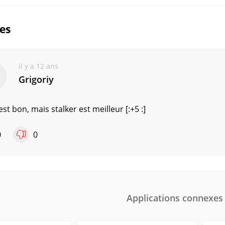
ues
il y a 12 ans
Grigoriy
 est bon, mais stalker est meilleur [:+5 :]
0
0
Applications connexes