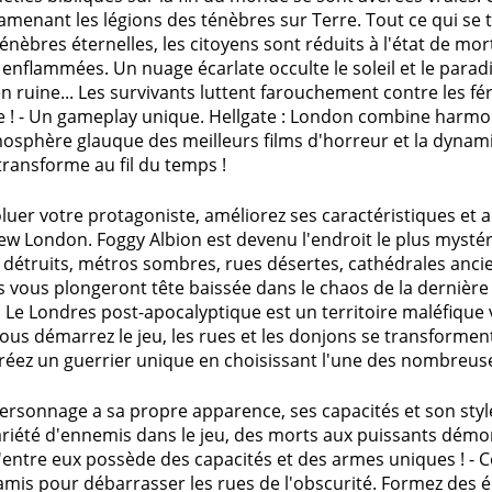
amenant les légions des ténèbres sur Terre. Tout ce qui se
ténèbres éternelles, les citoyens sont réduits à l'état de mo
 enflammées. Un nuage écarlate occulte le soleil et le para
n ruine... Les survivants luttent farouchement contre les fé
e ! - Un gameplay unique. Hellgate : London combine harm
tmosphère glauque des meilleurs films d'horreur et la dynamiq
transforme au fil du temps !
oluer votre protagoniste, améliorez ses caractéristiques et
 New London. Foggy Albion est devenu l'endroit le plus mystér
 détruits, métros sombres, rues désertes, cathédrales anci
vous plongeront tête baissée dans le chaos de la dernière
 Le Londres post-apocalyptique est un territoire maléfique 
vous démarrez le jeu, les rues et les donjons se transform
réez un guerrier unique en choisissant l'une des nombreuse
rsonnage a sa propre apparence, ses capacités et son style d
riété d'ennemis dans le jeu, des morts aux puissants démo
entre eux possède des capacités et des armes uniques ! - 
amis pour débarrasser les rues de l'obscurité. Formez des é