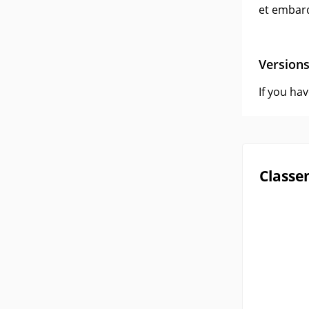
et embarq
Version
If you ha
Classe