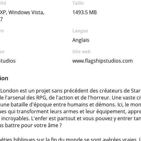
ité
Taille
XP, Windows Vista,
1493.5 MB
7
re
Langue
Anglais
ur
Site web
Studios
www.flagshipstudios.com
ion
: London est un projet sans précédent des créateurs de Star
e l'arsenal des RPG, de l'action et de l'horreur. Une vaste c
'une bataille d'époque entre humains et démons. Ici, le mo
ues qui transforment leurs armes et leur équipement, appren
incroyables. L'enfer est partout et vous pouvez y entrer tan
us battre pour votre âme ?
éties bibliques sur la fin du monde se sont avérées vraies. 