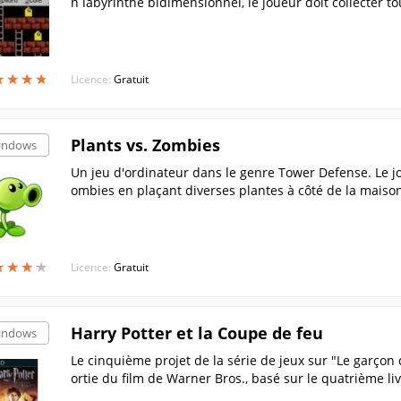
n labyrinthe bidimensionnel, le joueur doit collecter t
vers la sortie du niveau suivant.
★
★
★
★
★
★
★
★
Licence:
Gratuit
Plants vs. Zombies
indows
Un jeu d'ordinateur dans le genre Tower Defense. Le 
ombies en plaçant diverses plantes à côté de la maison 
★
★
★
★
★
★
★
★
Licence:
Gratuit
Harry Potter et la Coupe de feu
indows
Le cinquième projet de la série de jeux sur "Le garçon q
ortie du film de Warner Bros., basé sur le quatrième liv