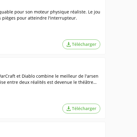
quable pour son moteur physique réaliste. Le jou
s pièges pour atteindre l'interrupteur.
Télécharger
arCraft et Diablo combine le meilleur de l'arsen
rise entre deux réalités est devenue le théâtre
onde évolue ici sous vos yeux, avec des héros f
pement, apprennent la magie et défient des milli
s pouvez y entrer tant que vous êtes encore en vi
Télécharger