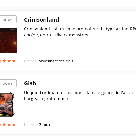
Crimsonland
indows
Crimsonland est un jeu d'ordinateur de type action-RPG
anoïde, détruit divers monstres.
★
★
★
★
★
★
★
★
Licence:
Moyennant des frais
Gish
indows
Un jeu d'ordinateur fascinant dans le genre de l'arca
hargez-la gratuitement !
★
★
★
★
★
★
★
★
Licence:
Gratuit