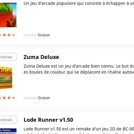
Un jeu d'arcade populaire qui consiste à échapper à un
★
★
★
★
★
★
★
★
Licence:
Gratuit
Zuma Deluxe
indows
Zuma Deluxe est un jeu d'arcade bien connu. Le but du 
es boules de couleur qui se déplacent en chaîne autour
★
★
★
★
★
★
★
★
Licence:
Gratuit
Lode Runner v1.50
indows
Lode Runner v1.50 est un remake d'un jeu 2D de BC-0