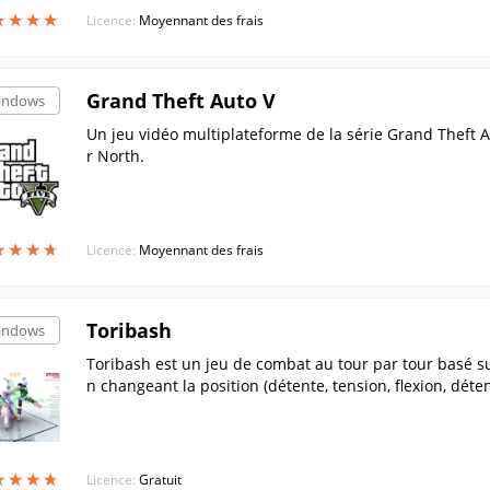
★
★
★
★
★
★
★
★
Licence:
Moyennant des frais
Grand Theft Auto V
indows
Un jeu vidéo multiplateforme de la série Grand Theft A
r North.
★
★
★
★
★
★
★
★
Licence:
Moyennant des frais
Toribash
indows
Toribash est un jeu de combat au tour par tour basé su
n changeant la position (détente, tension, flexion, déten
marionnette affichée sur l'écran.
★
★
★
★
★
★
★
★
Licence:
Gratuit