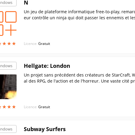
N
indows
Un jeu de plateforme informatique free-to-play, remar
eur contrôle un ninja qui doit passer les ennemis et le
★
★
★
★
★
★
★
★
Licence:
Gratuit
Hellgate: London
indows
Un projet sans précédent des créateurs de StarCraft, W
al des RPG, de l'action et de l'horreur. Une vaste cité p
d'une bataille d'époque entre humains et démons. Le m
antastiques qui transforment leurs armes et leur équi
ers de monstres incroyables. L'enfer est partout et vou
e ! Êtes-vous prêt à vous battre pour votre âme ?
★
★
★
★
★
★
★
★
Licence:
Gratuit
Subway Surfers
indows