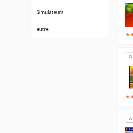
Simulateurs
autre
★
★
W
★
★
W