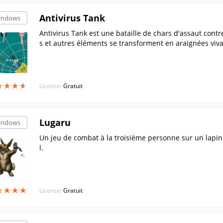
Antivirus Tank
indows
Antivirus Tank est une bataille de chars d'assaut contre
s et autres éléments se transforment en araignées viva
★
★
★
★
★
★
★
★
Licence:
Gratuit
Lugaru
indows
Un jeu de combat à la troisième personne sur un lapin
l.
★
★
★
★
★
★
★
★
Licence:
Gratuit