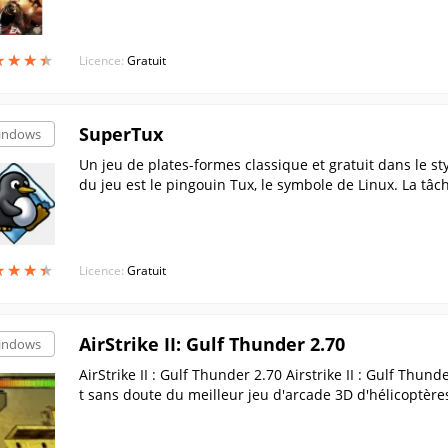
★
★
★
★
★
★
★
★
Licence:
Gratuit
SuperTux
indows
Un jeu de plates-formes classique et gratuit dans le s
du jeu est le pingouin Tux, le symbole de Linux. La tâc
de gagner autant de points que possible.
★
★
★
★
★
★
★
★
Licence:
Gratuit
AirStrike II: Gulf Thunder 2.70
indows
AirStrike II : Gulf Thunder 2.70 Airstrike II : Gulf Thunde
t sans doute du meilleur jeu d'arcade 3D d'hélicoptères j