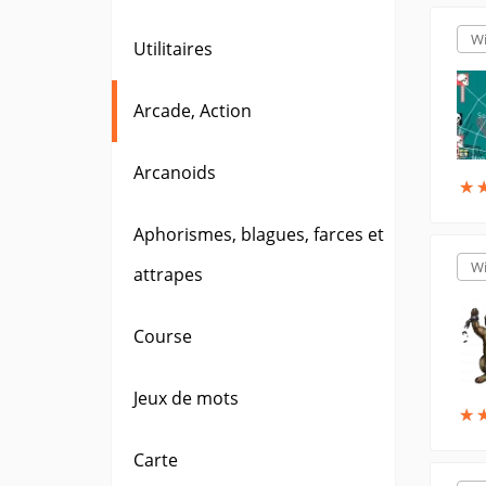
W
Utilitaires
Arcade, Action
Arcanoids
★
★
Aphorismes, blagues, farces et
W
attrapes
Course
Jeux de mots
★
★
Carte