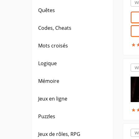
W
Quêtes
Codes, Cheats
★
★
Mots croisés
Logique
W
Mémoire
Jeux en ligne
★
★
Puzzles
W
Jeux de rôles, RPG