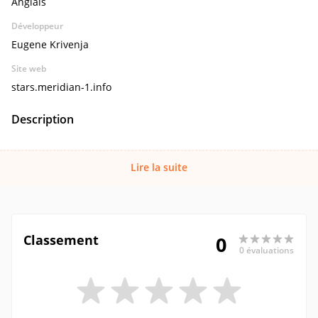
Anglais
Développeur
Eugene Krivenja
Site web
stars.meridian-1.info
Description
Lire la suite
Classement
0
0 évaluations