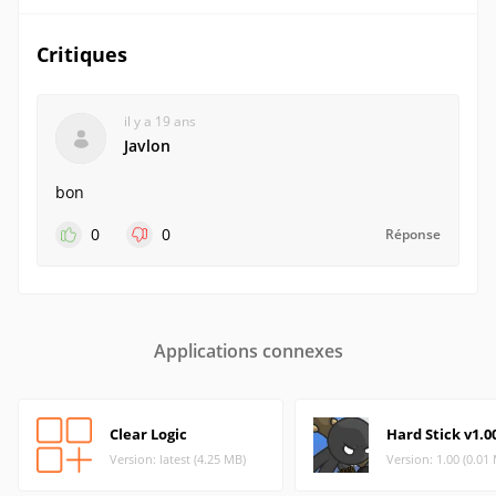
Critiques
il y a 19 ans
Javlon
bon
0
0
Réponse
Applications connexes
Clear Logic
Hard Stick v1.0
Version: latest (4.25 MB)
Version: 1.00 (0.01