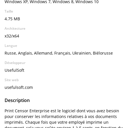
Windows XP, Windows 7, Windows 8, Windows 10
Taille
4.75 MB
Architecture
x32/x64
Langue
Russe, Anglais, Allemand, Français, Ukrainien, Biélorusse
Développeur
UsefulSoft
Site web
usefulsoft.com
Description
Print Censor Enterprise est le logiciel dont vous avez besoin
pour conserver les informations relatives à vos documents
imprimés. Chaque fois que votre employé imprime un
document, cela vous coûte environ 1 à 5 cents, en fonction du