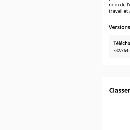
nom de l'
travail e
Version
Télécha
x32/x64
Classe