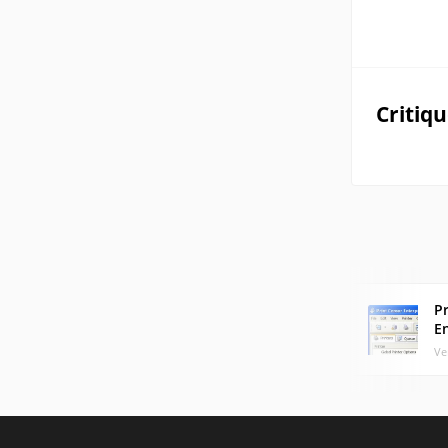
Critiq
P
E
Ve