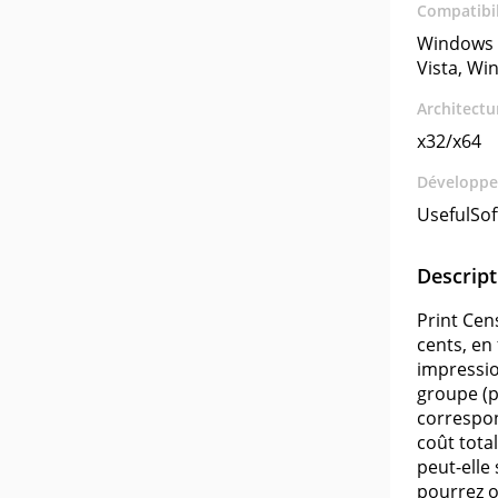
Compatibil
Windows 
Vista, Wi
Architectu
x32/x64
Développe
UsefulSof
Descript
Print Cen
cents, en
impressio
groupe (p
correspon
coût tota
peut-elle
pourrez o