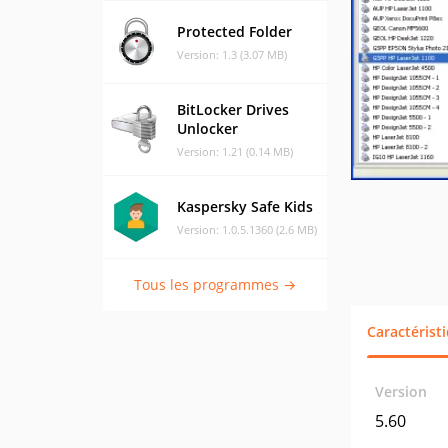
Protected Folder
Version: 1.3 (3.07 MB)
BitLocker Drives
Unlocker
Version: 1.21 (0.14 MB)
Kaspersky Safe Kids
Version: 1.0.5.1360 (2.6 MB)
Tous les programmes →
Caractérist
Version
5.60