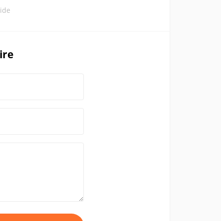
ide
ire