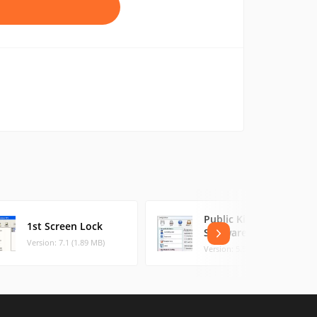
Public Kiosk
1st Screen Lock
Software
Version: 7.1 (1.89 MB)
Version: 5.52 (9.24 MB)