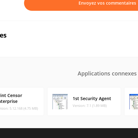
Envoyez vos commentaires
ues
Applications connexes
rint Censor
1st Security Agent
nterprise
Version: 7.1 (1.89 MB)
rsion: 5.12.168 (4.75 MB)