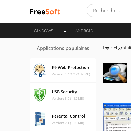
WINDOWS
ANDROID
Applications populaires
Logiciel gratui
K9 Web Protection
Version: 4.4.276 (2.39 MB)
USB Security
Version: 3.0 (1.62 MB)
Parental Control
Version: 2.1 (1.16 MB)