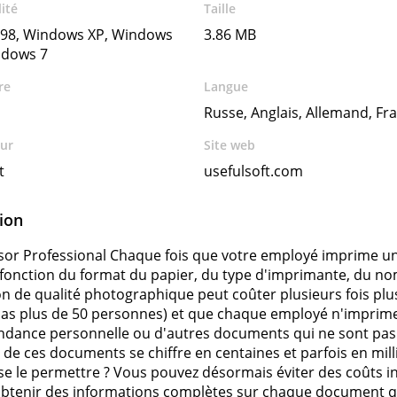
ité
Taille
98, Windows XP, Windows
3.86 MB
ndows 7
re
Langue
Russe, Anglais, Allemand, Fra
ur
Site web
t
usefulsoft.com
ion
sor Professional Chaque fois que votre employé imprime un
 fonction du format du papier, du type d'imprimante, du nom
n de qualité photographique peut coûter plusieurs fois plus
as plus de 50 personnes) et que chaque employé n'imprime
dance personnelle ou d'autres documents qui ne sont pas di
l de ces documents se chiffre en centaines et parfois en mill
 se le permettre ? Vous pouvez désormais éviter des coûts in
btenir des informations complètes sur chaque document que