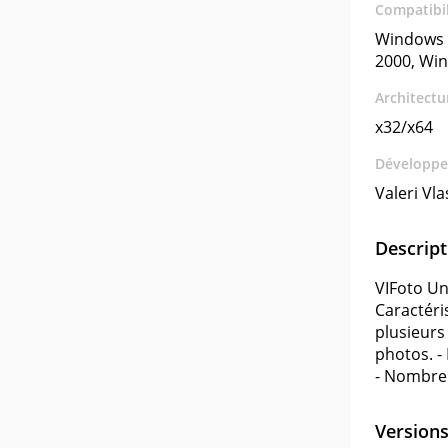
Compatibil
Windows 
2000, Wi
Architectu
x32/x64
Développe
Valeri Vl
Descript
VIFoto Un
Caractéri
plusieurs
photos. -
- Nombre 
Version