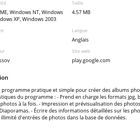
ité
Taille
ME, Windows NT, Windows
4.57 MB
ndows XP, Windows 2003
re
Langue
Anglais
ur
Site web
assov
play.google.com
ion
 programme pratique et simple pour créer des albums photo
stiques du programme : - Prend en charge les formats jpg, bm
 photos à la fois. - Impression et prévisualisation des pho
 Diaporamas. - Écrire des informations détaillées sur les 
illimité d'entrées de photos dans la base de données.
s