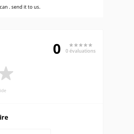
 can .
send it to us
.
0
0 évaluations
ide
ire