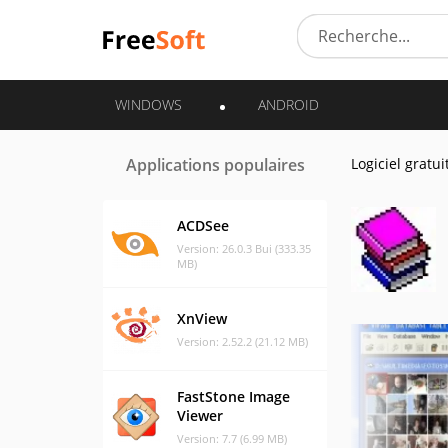
WINDOWS
ANDROID
Applications populaires
Logiciel gratui
ACDSee
Version: 26.0.3 Bui (333.35
MB)
XnView
Version: 2.52.2 (21.12 MB)
FastStone Image
Viewer
Version: 7.7 (6.99 MB)