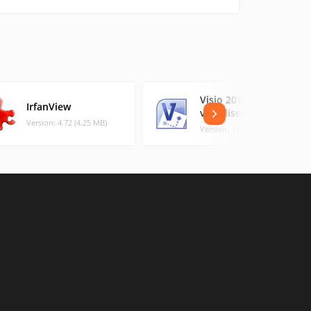
Visio 2010 :
IrfanView
visualiseur Visio
Version: 4.72 (4.25 MB)
Version: 1 (16.72 MB)