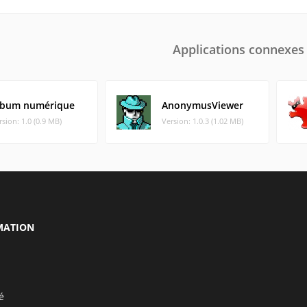
Applications connexes
lbum numérique
AnonymusViewer
rsion: 1.0 (0.9 MB)
Version: 1.0.3 (1.02 MB)
MATION
é