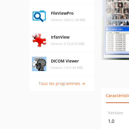
FileViewPro
Version: 2024 (1.28 MB)
IrfanView
Version: 4.72 (4.25 MB)
DICOM Viewer
Version: 1.0 (1.63 MB)
Tous les programmes →
Caractérist
Version
1.0