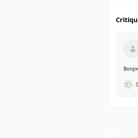
Critiq
Bonjou