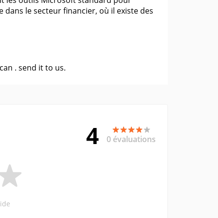
t les outils Microsoft standard pour
dans le secteur financier, où il existe des
 can .
send it to us
.
4
0 évaluations
ide