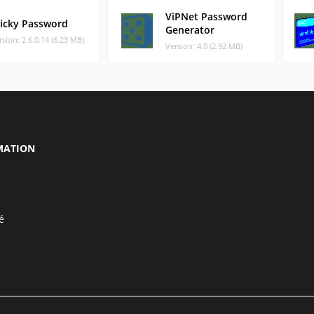
ViPNet Password
ticky Password
Generator
rsion: 2.6.0.14 (6.23 MB)
Version: 4.0 (2.92 MB)
MATION
é