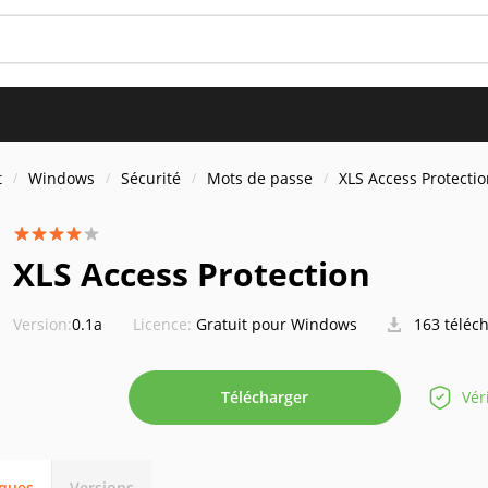
t
Windows
Sécurité
Mots de passe
XLS Access Protecti
XLS Access Protection
Version:
0.1a
Licence:
Gratuit pour Windows
163 téléc
Télécharger
Vér
iques
Versions