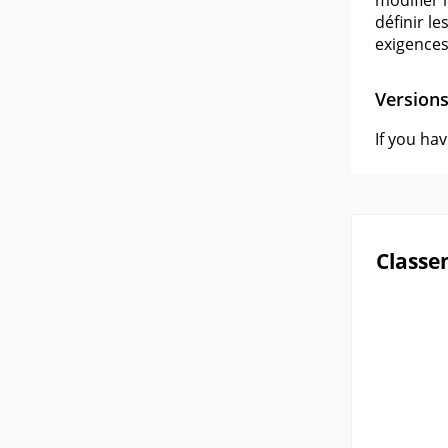
modifier 
définir l
exigences
Version
If you ha
Classe