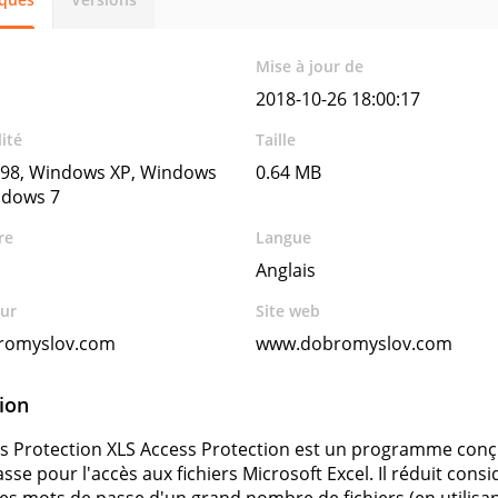
Mise à jour de
2018-10-26 18:00:17
ité
Taille
98, Windows XP, Windows
0.64 MB
ndows 7
re
Langue
Anglais
ur
Site web
romyslov.com
www.dobromyslov.com
ion
s Protection XLS Access Protection est un programme conç
sse pour l'accès aux fichiers Microsoft Excel. Il réduit co