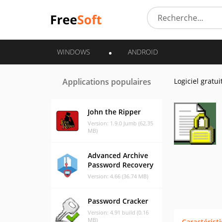
WINDOWS
ANDROID
Applications populaires
Logiciel gratui
John the Ripper
Version: 1.9.0 Jumb (62.35
MB)
Advanced Archive
Password Recovery
Version: 4.66 (36.74 MB)
Password Cracker
Version: 4.91 build (0.16
MB)
Caractérist