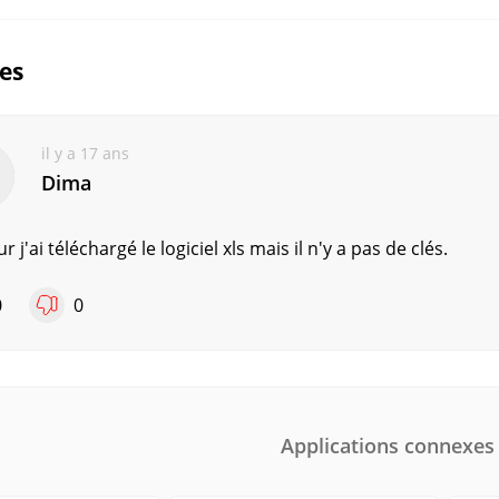
ues
il y a 17 ans
Dima
r j'ai téléchargé le logiciel xls mais il n'y a pas de clés.
0
0
Applications connexes