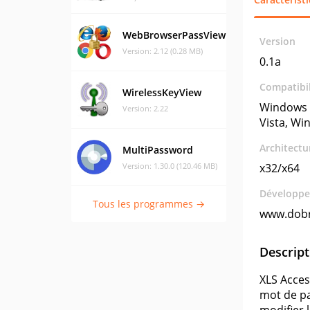
WebBrowserPassView
Version
Version: 2.12 (0.28 MB)
0.1a
Compatibil
WirelessKeyView
Windows 
Version: 2.22
Vista, Wi
Architectu
MultiPassword
Version: 1.30.0 (120.46 MB)
x32/x64
Développe
Tous les programmes →
www.dob
Descript
XLS Acces
mot de pa