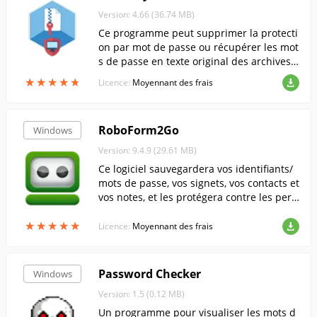
Version: 4.66 (36.74 MB)
Ce programme peut supprimer la protecti
on par mot de passe ou récupérer les mot
s de passe en texte original des archives Z
IP ou RAR créées avec PKZip, WinZip, RAR
★
★
★
★
★
★
★
★
★
★
Licence:
Moyennant des frais
ou WinRAR.
RoboForm2Go
Windows
Version: 9.4.9 (29.61 MB)
Ce logiciel sauvegardera vos identifiants/
mots de passe, vos signets, vos contacts et
vos notes, et les protégera contre les pers
onnes non autorisées. Il vous permettra d
★
★
★
★
★
★
★
★
★
★
e vous connecter rapidement à vos compt
Licence:
Moyennant des frais
es grâce à sa fonction de remplissage aut
omatique des formulaires.
Password Checker
Windows
Version: 1.5 (0.12 MB)
Un programme pour visualiser les mots d