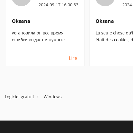
2024-09-17 16:00:33
2024-
Oksana
Oksana
установила он все время
La seule chose qu'
ошибки выдает и нужные
était des cookies, 
файлы не находит.
même pas besoin ! 
единственное куки
supprimés tout de 
Lire
показал,которые мне и не
нужны были! удалила тут же
Logiciel gratuit
Windows