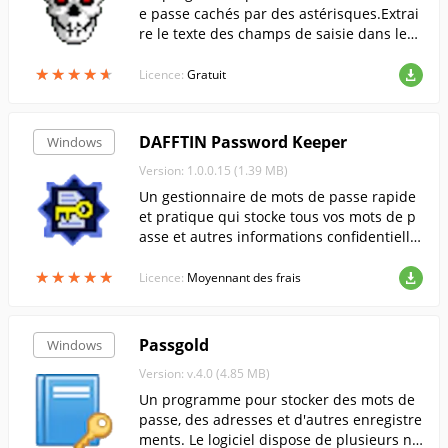
e passe cachés par des astérisques.Extrai
re le texte des champs de saisie dans les f
enêtres avec une structure complexe. Le
★
★
★
★
★
★
★
★
★
★
programme dispose d'une aide en langue
Licence:
Gratuit
russe.
DAFFTIN Password Keeper
Windows
Version: 1.0.0.15 (1.39 MB)
Un gestionnaire de mots de passe rapide
et pratique qui stocke tous vos mots de p
asse et autres informations confidentielle
s sous une forme cryptée (algorithmes de
★
★
★
★
★
★
★
★
★
★
cryptage AES/BLOWFISH). Le programme p
Licence:
Moyennant des frais
eut être transporté et exécuté à partir d'u
n lecteur portable (clé USB)...
Passgold
Windows
Version: v.4.0 (4.85 MB)
Un programme pour stocker des mots de
passe, des adresses et d'autres enregistre
ments. Le logiciel dispose de plusieurs niv