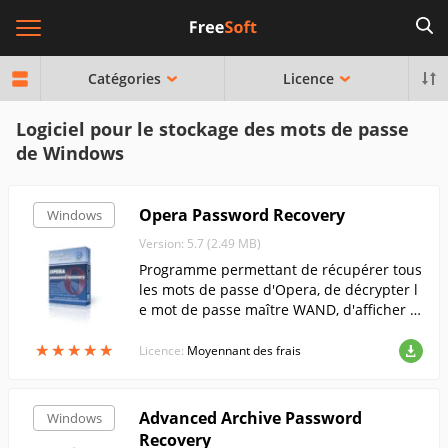
Catégories
Licence
Logiciel pour le stockage des mots de passe
de Windows
Opera Password Recovery
Windows
Version: 5.7 (2.49 MB)
Programme permettant de récupérer tous
les mots de passe d'Opera, de décrypter l
e mot de passe maître WAND, d'afficher le
s cookies, l'historique de navigation, AutoF
★
★
★
★
★
★
★
★
★
★
ill, le cache du navigateur, etc.
Licence:
Moyennant des frais
Advanced Archive Password
Windows
Recovery