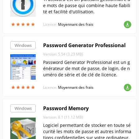
e mots de passe qui combine haute fiabili
té et facilité d'utilisation.
★
★
★
★
★
★
★
★
★
★
Licence:
Moyennant des frais
Password Generator Professional
Windows
Version: 5.54 (3.23 MB)
Password Generator Professional est un g
énérateur de mot de passe, de login, de n
uméro de série et de clé de licence.
★
★
★
★
★
★
★
★
★
★
Licence:
Moyennant des frais
Password Memory
Windows
Version: 8.1 (11.12 MB)
Logiciel permettant de stocker en toute sé
curité les mots de passe et autres informa
tions confidentielles sur votre ordinateur.