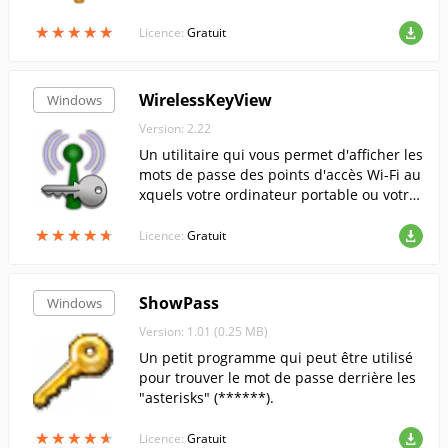
eaux de protection, notamment contre les
★
★
★
★
★
★
★
★
★
★
enregistreurs de frappe SpyWare et la fai
Licence:
Gratuit
ble reconnaissance des mots de passe.
WirelessKeyView
Windows
Version: 2.22
Un utilitaire qui vous permet d'afficher les
mots de passe des points d'accès Wi-Fi au
xquels votre ordinateur portable ou votre
ordinateur s'est connecté.
★
★
★
★
★
★
★
★
★
★
Licence:
Gratuit
ShowPass
Windows
Version: 1.01 (0.25 MB)
Un petit programme qui peut être utilisé
pour trouver le mot de passe derrière les
"asterisks" (******).
★
★
★
★
★
★
★
★
★
★
Licence:
Gratuit