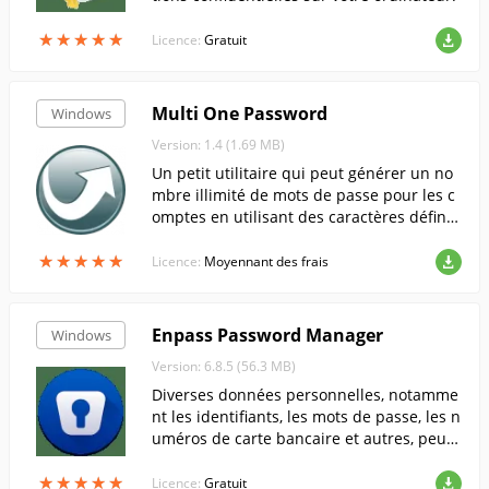
★
★
★
★
★
★
★
★
★
★
Licence:
Gratuit
Multi One Password
Windows
Version: 1.4 (1.69 MB)
Un petit utilitaire qui peut générer un no
mbre illimité de mots de passe pour les c
omptes en utilisant des caractères définis
par l'utilisateur.
★
★
★
★
★
★
★
★
★
★
Licence:
Moyennant des frais
Enpass Password Manager
Windows
Version: 6.8.5 (56.3 MB)
Diverses données personnelles, notamme
nt les identifiants, les mots de passe, les n
uméros de carte bancaire et autres, peuv
ent être stockées dans ce programme.
★
★
★
★
★
★
★
★
★
★
Licence:
Gratuit