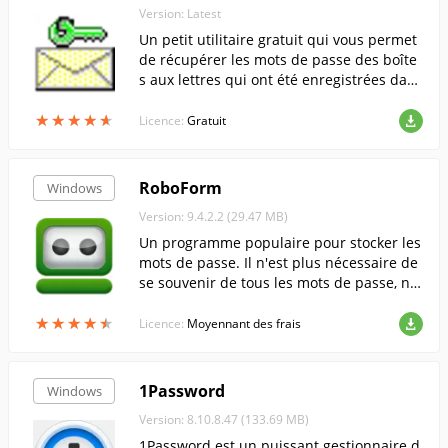
Version: Latest
Un petit utilitaire gratuit qui vous permet
de récupérer les mots de passe des boîte
s aux lettres qui ont été enregistrées dans
les clients de messagerie.
★
★
★
★
★
★
★
★
★
★
Licence:
Gratuit
RoboForm
Windows
Version: 9.4.2.2 (29.47 MB)
Un programme populaire pour stocker les
mots de passe. Il n'est plus nécessaire de
se souvenir de tous les mots de passe, ni
de les noter sur un bout de papier.
★
★
★
★
★
★
★
★
★
★
Licence:
Moyennant des frais
1Password
Windows
Version: 8.10.8.47 (133.69 MB)
1Password est un puissant gestionnaire d