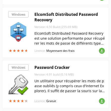
ElcomSoft Distributed Password
Windows
Recovery
Version: 4.50 Build (255.69 MB)
ElcomSoft Distributed Password Recovery
est une solution performante pour récupé
rer les mots de passe de différents types
de fichiers.
★
★
★
★
★
★
★
★
★
★
Licence:
Moyennant des frais
Password Cracker
Windows
Version: 4.91 build (0.16 MB)
Un utilitaire pour récupérer les mots de p
asse oubliés (y compris ceux d'Internet Ex
plorer). Il suffit de passer la souris sur la li
gne du mot de passe et, au lieu des désag
★
★
★
★
★
★
★
★
★
★
réables astérisques, vous verrez apparaîtr
Licence:
Gratuit
e le mot de passe souhaité.