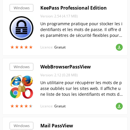
KeePass Professional Edition
Windows
Version: 2.54 (4.17 MB)
Un programme pratique pour stocker les i
dentifiants et les mots de passe. Il offre d
es paramètres de sécurité flexibles pour p
rotéger efficacement vos informations im
★
★
★
★
★
★
★
★
★
★
portantes.
Licence:
Gratuit
WebBrowserPassView
Windows
Version: 2.12 (0.28 MB)
Un utilitaire pour récupérer les mots de p
asse oubliés sur les sites web. Il affiche u
ne liste de tous les identifiants et mots de
passe, l'adresse du site web et le navigate
★
★
★
★
★
★
★
★
★
★
ur utilisé.
Licence:
Gratuit
Mail PassView
Windows