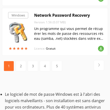
Network Password Recovery
Windows
Version: 1.56 (0.07 MB)
Un programme qui vous permet de récup
érer les mots de passe des ressources rés
eau (samba, .net) stockées dans votre expl
orateur Windows.
★
★
★
★
★
★
★
★
★
★
Licence:
Gratuit
1
2
3
4
5
Le logiciel de mot de passe Windows est à l'abri des
logiciels malveillants - son installation est sans danger
pour vos ordinateurs. Plus de 40 systèmes antivirus