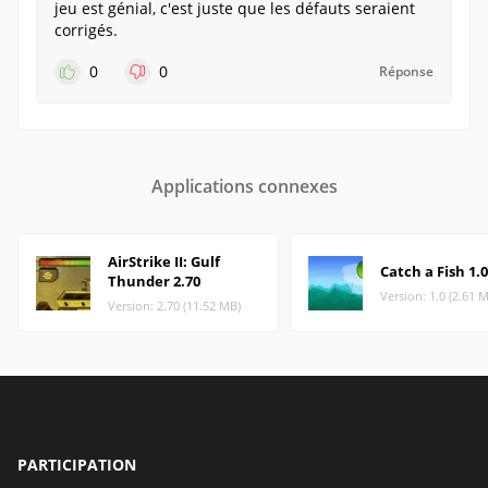
jeu est génial, c'est juste que les défauts seraient
corrigés.
0
0
Réponse
Applications connexes
AirStrike II: Gulf
Catch a Fish 1.0
Thunder 2.70
Version: 1.0 (2.61 
Version: 2.70 (11.52 MB)
PARTICIPATION