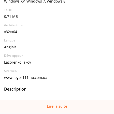
Windows XP, Windows 7, Windows 8
Taille
0.71 MB
Architecture
x32/x64
Langue
Anglais
Développeur
Lazorenko Iakov
Site web
www.logos111.ho.com.ua
Description
Lire la suite