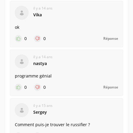
il y a 14 ans
Vika
ok
0
0
Réponse
il y a 14 ans
nastya
programme génial
0
0
Réponse
il y a 15 ans
Sergey
Comment puis-je trouver le russifier ?