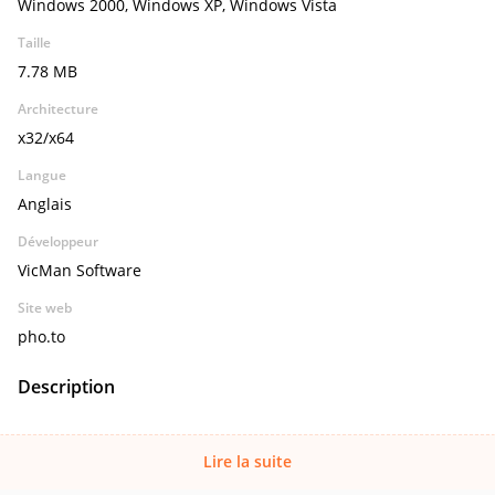
Windows 2000, Windows XP, Windows Vista
Taille
7.78 MB
Architecture
x32/x64
Langue
Anglais
Développeur
VicMan Software
Site web
pho.to
Description
Lire la suite