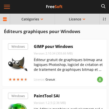
Catégories
Licence
Éditeurs graphiques pour Windows
GIMP pour Windows
Windows
Version: 2.10.34 (303.66 MB)
Éditeur gratuit de graphiques bitmap ana
logiques Photoshop, logiciel de création et
de traitement de graphiques bitmap et pr
ise en charge partielle des graphiques ve
★
★
★
★
★
★
★
★
★
★
ctoriels.....
Licence:
Gratuit
PaintTool SAI
Windows
Version: 1.2.5 (2.36 MB)