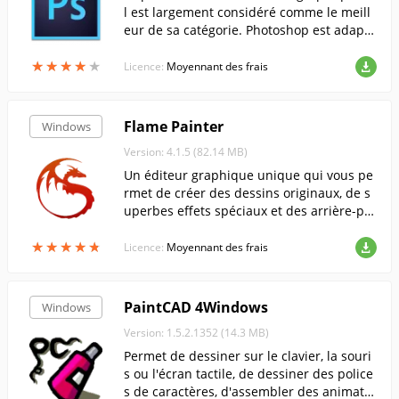
l est largement considéré comme le meill
eur de sa catégorie. Photoshop est adapté
à l'édition de photos, au dessin, à la conce
★
★
★
★
★
★
★
★
★
★
ption de sites web, et bien plus encore.
Licence:
Moyennant des frais
Flame Painter
Windows
Version: 4.1.5 (82.14 MB)
Un éditeur graphique unique qui vous pe
rmet de créer des dessins originaux, de s
uperbes effets spéciaux et des arrière-pla
ns saisissants à l'aide de brosses "feu".
★
★
★
★
★
★
★
★
★
★
Licence:
Moyennant des frais
PaintCAD 4Windows
Windows
Version: 1.5.2.1352 (14.3 MB)
Permet de dessiner sur le clavier, la souri
s ou l'écran tactile, de dessiner des police
s de caractères, d'assembler des animatio