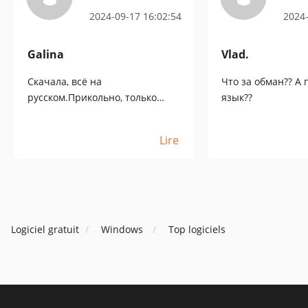
2024-09-17 16:02:54
2024-
Galina
Vlad.
Скачала, всё на
Что за обман?? А 
русском.Прикольно, только
язык??
руководства пользователя нет.
и че то с векторами проблем.
Lire
Logiciel gratuit
Windows
Top logiciels