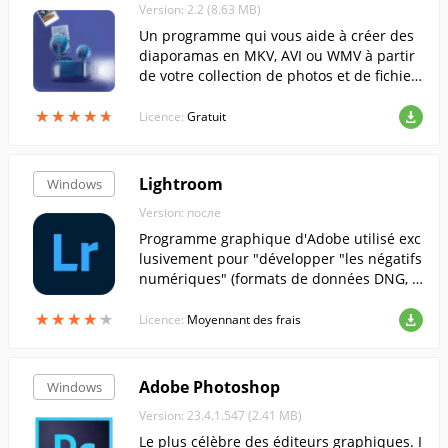
Version: 2.2 (8.63 MB)
Un programme qui vous aide à créer des
diaporamas en MKV, AVI ou WMV à partir
de votre collection de photos et de fichier
s musicaux.
★
★
★
★
★
★
★
★
★
★
Licence:
Gratuit
Lightroom
Windows
Version: после
Programme graphique d'Adobe utilisé exc
lusivement pour "développer "les négatifs
numériques" (formats de données DNG, R
AW), la retouche de photos simples et l'or
★
★
★
★
★
★
★
★
★
★
ganisation de catalogues de photos.
Licence:
Moyennant des frais
Adobe Photoshop
Windows
Version: 23.4.1.547 (2.41 MB)
Le plus célèbre des éditeurs graphiques. I