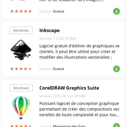
★
★
★
★
★
★
★
★
★
★
Licence:
Gratuit
Inkscape
Windows
Version: 1.3 (92.24 MB)
Logiciel gratuit d'édition de graphiques ve
ctoriels. Il peut être utilisé pour créer et
modifier des illustrations vectorielles ;
★
★
★
★
★
★
★
★
★
★
Licence:
Gratuit
CorelDRAW Graphics Suite
Windows
Version: 2023 24.5. (1.68 MB)
Puissant logiciel de conception graphique
permettant de créer des compositions vec
torielles de toute complexité et pour tout
usage. ...
★
★
★
★
★
★
★
★
★
★
Licence:
Moyennant des frais