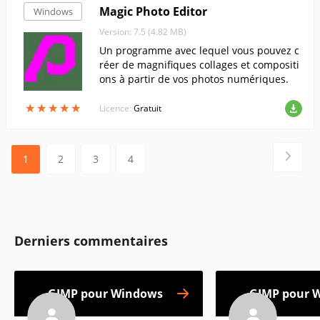
Magic Photo Editor
Windows
Version: 7.5 (4.82 MB)
Un programme avec lequel vous pouvez c
réer de magnifiques collages et compositi
ons à partir de vos photos numériques.
★
★
★
★
★
★
★
★
★
★
Licence:
Gratuit
1
2
3
4
Derniers commentaires
GIMP pour Windows
GIMP pour 