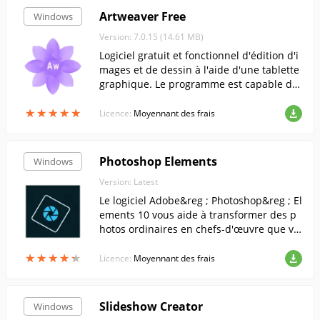
Artweaver Free
Windows
Version: 7.0.15 (14.61 MB)
Logiciel gratuit et fonctionnel d'édition d'i
mages et de dessin à l'aide d'une tablette
graphique. Le programme est capable de
simuler des outils de dessin tels que le pi
★
★
★
★
★
★
★
★
★
★
nceau, le crayon, l'aérographe et bien d'a
Licence:
Moyennant des frais
utres.
Photoshop Elements
Windows
Version: Latest
Le logiciel Adobe&reg ; Photoshop&reg ; El
ements 10 vous aide à transformer des p
hotos ordinaires en chefs-d'œuvre que vo
us ne cesserez d'admirer.
★
★
★
★
★
★
★
★
★
★
Licence:
Moyennant des frais
Slideshow Creator
Windows