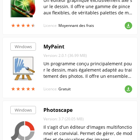
Un éditeur graphique exclusivement axé s
ur le dessin. Il offre une gamme de pince
aux flexibles, de véritables palettes de mé
lange de peinture, un support pour les co
★
★
★
★
★
★
★
★
★
★
uches et plus encore....
Licence:
Moyennant des frais
MyPaint
Windows
Version: 2.0.1 (36.99 MB)
Un programme conçu principalement pou
r le dessin, mais également adapté au trai
tement des photos. Il offre un ensemble d
e brosses personnalisables, une palette d
★
★
★
★
★
★
★
★
★
★
e couleurs et la prise en charge de plusie
Licence:
Gratuit
urs pho...
Photoscape
Windows
Version: 3.7 (20.05 MB)
Il s'agit d'un éditeur d'images multifonctio
nnel et convivial. Permet de gérer, de mod
ifier et de visualiser des images....