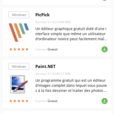
PicPick
Windows
Version: 5.1.8 (14.88 MB)
Un éditeur graphique gratuit doté d'une i
nterface simple que même un utilisateur
d'ordinateur novice peut facilement maîtr
iser.
★
★
★
★
★
★
★
★
★
★
Licence:
Gratuit
Paint.NET
Windows
Version: 5.1.9 (80.27 MB)
Un programme gratuit qui est un éditeur
d'images complet dans lequel vous pouve
z à la fois dessiner et traiter des photos. Il
permet de travailler avec des couches, dis
★
★
★
★
★
★
★
★
★
★
pose d'un ensemble d'effets et de tous...
Licence:
Gratuit