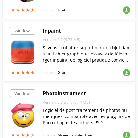
ns GIF et AVI, de prendre des photos et de
★
★
★
★
★
★
★
★
★
★
s vidéos de la webcam, etc.
Licence:
Gratuit
Inpaint
Windows
Version: 9.2 (9.73 MB)
Si vous souhaitez supprimer un objet dan
s un fichier graphique, essayez de télécha
rger Inpaint. Ce logiciel pratique convient
aussi bien aux utilisateurs ordinaires qu'a
★
★
★
★
★
★
★
★
★
★
ux photographes professionnels et aux co
Licence:
Gratuit
ncepteurs de sites web.....
Photoinstrument
Windows
Version: 7.7 Build (5.14 MB)
Logiciel de post-traitement de photos nu
mériques, compatible avec les plug-ins de
Photoshop et les fichiers PSD.
★
★
★
★
★
★
★
★
★
★
Licence:
Moyennant des frais