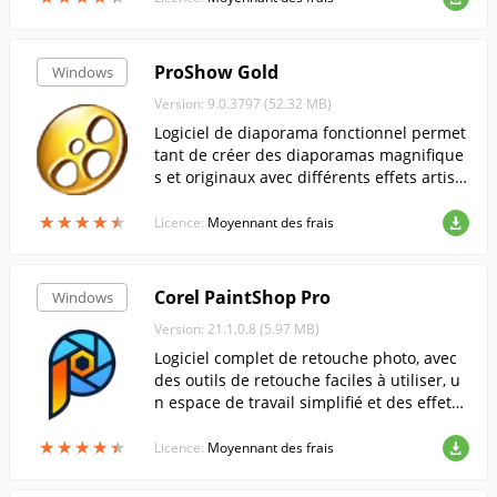
ProShow Gold
Windows
Version: 9.0.3797 (52.32 MB)
Logiciel de diaporama fonctionnel permet
tant de créer des diaporamas magnifique
s et originaux avec différents effets artisti
ques, de la musique de fond et des clips v
★
★
★
★
★
★
★
★
★
★
idéo.
Licence:
Moyennant des frais
Corel PaintShop Pro
Windows
Version: 21.1.0.8 (5.97 MB)
Logiciel complet de retouche photo, avec
des outils de retouche faciles à utiliser, u
n espace de travail simplifié et des effets
étonnants de niveau professionnel.
★
★
★
★
★
★
★
★
★
★
Licence:
Moyennant des frais