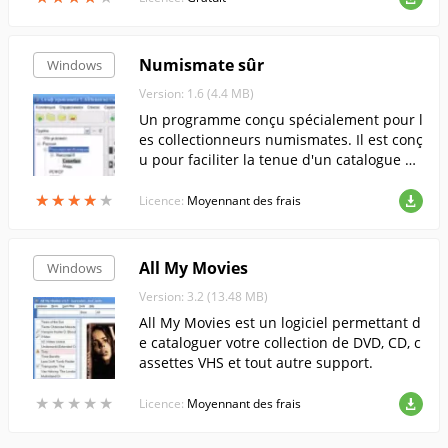
Numismate sûr
Windows
Version: 1.6 (4.4 MB)
Un programme conçu spécialement pour l
es collectionneurs numismates. Il est conç
u pour faciliter la tenue d'un catalogue él
ectronique de votre collection de pièces.
★
★
★
★
★
★
★
★
★
★
Licence:
Moyennant des frais
All My Movies
Windows
Version: 3.2 (13.48 MB)
All My Movies est un logiciel permettant d
e cataloguer votre collection de DVD, CD, c
assettes VHS et tout autre support.
★
★
★
★
★
★
★
★
★
★
Licence:
Moyennant des frais