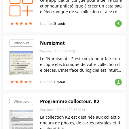
Une application conçue pour aider le colle
ctionneur philatélique à créer un catalogu
e électronique de sa collection et à le ren
dre facile à utiliser.
★
★
★
★
★
★
★
★
★
★
Licence:
Gratuit
Numizmat
Windows
Version: 2.1 (1.74 MB)
Le "Numismatist" est conçu pour faire un
e copie électronique de votre collection d
e pièces. L'interface du logiciel est intuitiv
e et multilingue ! Vous pouvez utiliser "Nu
★
★
★
★
★
★
★
★
★
★
mismat" comme un chat électronique...
Licence:
Gratuit
Programme collecteur. К2
Windows
Version: 1.0.0.9 (629.37 MB)
La collection K2 est destinée aux collectio
nneurs de photos, de cartes postales et d
e calendriers.