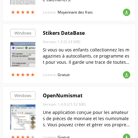
★
★
★
★
★
★
★
★
★
★
Licence:
Moyennant des frais
Stikers DataBase
Windows
Version: 1.0 (0.24 MB)
Si vous ou vos enfants collectionnez les m
agazines à autocollants, ce programme es
t pour vous. Il garde une trace de toutes v
os collections et de celles de vos amis. Il v
★
★
★
★
★
★
★
★
★
★
ous dira ce qu'il faut échanger et contre q
Licence:
Gratuit
uoi, et vous indiquera facilement les auto
collants qui restent dans tel ou tel magazi
ne et ceux qui sont les plus nombreux. Pl
OpenNumismat
Windows
us besoin de feuilleter le magazine, ou de
Version: 1.4.9 (25.52 MB)
chercher dans des piles de seconds autoc
ollants en se posant la question : " Est-ce
Une application conçue pour les amateur
que cet autocollant est ou non ? ". Tapez l
s de pièces de monnaie et les numismate
e numéro et il vous dit instantanément ce
s. Vous pouvez créer et gérer vos propres
que vous devez savoir ;
catalogues électroniques avec des descrip
★
★
★
★
★
★
★
★
★
★
tions détaillées et des photos des pièces.
Licence:
Gratuit