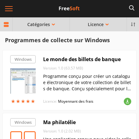
Catégories
Licence
Programmes de collecte sur Windows
Le monde des billets de banque
Windows
Version: 1.0 (63.57 MB)
Programme conçu pour créer un catalogu
e électronique de votre collection de billet
s de banque. Conçu spécialement pour le
collectionneur de billets de banque. Avec
★
★
★
★
★
★
★
★
★
★
l'installation du programme, vous obtenez
Licence:
Moyennant des frais
un catalogue de billets de banque de l'UR
SS.
Ma philatélie
Windows
Version: 1.0 (2.02 MB)