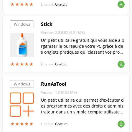
★
★
★
★
★
★
★
★
★
★
Licence:
Gratuit
Stick
Windows
Version: 2.8.0.82 (4.31 MB)
Un petit utilitaire gratuit qui vous aide à o
rganiser le bureau de votre PC grâce à de
s onglets pratiques qui classent vos progr
ammes les plus fréquemment utilisés pou
★
★
★
★
★
★
★
★
★
★
r un accès rapide.
Licence:
Gratuit
RunAsTool
Windows
Version: 1.0 (0.03 MB)
Un petit utilitaire qui permet d'exécuter d
es programmes avec des droits d'adminis
trateur dans un simple compte utilisateu
r. Contrairement à la méthode standard
★
★
★
★
★
★
★
★
★
★
(Exécuter en tant que...), celle-ci ne néces
Licence:
Gratuit
site pas la saisie d'un mot de passe admi