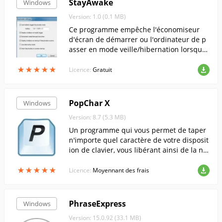
StayAwake
Windows
Version: 1.0 (0.1 MB)
Ce programme empêche l'économiseur
d'écran de démarrer ou l'ordinateur de p
asser en mode veille/hibernation lorsque
l'ordinateur est inactif.
★
★
★
★
★
★
★
★
★
★
Licence:
Gratuit
PopChar X
Windows
Version: 8.7 (5.3 MB)
Un programme qui vous permet de taper
n'importe quel caractère de votre disposit
ion de clavier, vous libérant ainsi de la né
cessité de mémoriser les raccourcis clavie
★
★
★
★
★
★
★
★
★
★
r.
Licence:
Moyennant des frais
PhraseExpress
Windows
Version: 15.0.92 (33.1 MB)