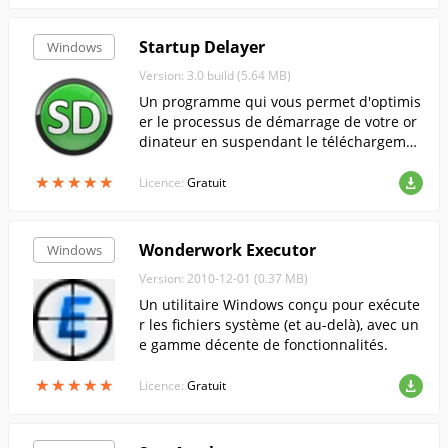
Startup Delayer
Windows
Version: 3.0 build (5.64 MB)
Un programme qui vous permet d'optimis
er le processus de démarrage de votre or
dinateur en suspendant le téléchargemen
t des applications qui s'exécutent au dém
★
★
★
★
★
★
★
★
★
★
arrage du système.
Licence:
Gratuit
Wonderwork Executor
Windows
Version: 2010-12-01 (0.37 MB)
Un utilitaire Windows conçu pour exécute
r les fichiers système (et au-delà), avec un
e gamme décente de fonctionnalités.
★
★
★
★
★
★
★
★
★
★
Licence:
Gratuit