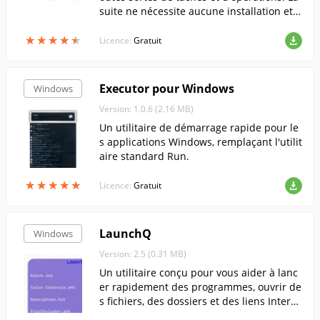
suite ne nécessite aucune installation et p
eut être exécutée depuis une clé USB ou
★
★
★
★
★
★
★
★
★
★
un disque dur externe.
Licence:
Gratuit
Executor pour Windows
Windows
Version: 1.0.6 (2.16 MB)
Un utilitaire de démarrage rapide pour le
s applications Windows, remplaçant l'utilit
aire standard Run.
★
★
★
★
★
★
★
★
★
★
Licence:
Gratuit
LaunchQ
Windows
Version: 2.5 (0.31 MB)
Un utilitaire conçu pour vous aider à lanc
er rapidement des programmes, ouvrir de
s fichiers, des dossiers et des liens Intern
et.