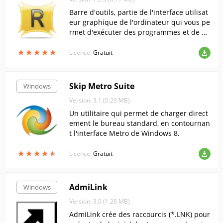
Barre d'outils, partie de l'interface utilisat
eur graphique de l'ordinateur qui vous pe
rmet d'exécuter des programmes et de pa
sser d'un programme en cours à un autr
★
★
★
★
★
★
★
★
★
★
e.....
Licence:
Gratuit
Skip Metro Suite
Windows
Version: 3.1 (0.23 MB)
Un utilitaire qui permet de charger direct
ement le bureau standard, en contournan
t l'interface Metro de Windows 8.
★
★
★
★
★
★
★
★
★
★
Licence:
Gratuit
AdmiLink
Windows
Version: 3.0 (1.28 MB)
AdmiLink crée des raccourcis (*.LNK) pour