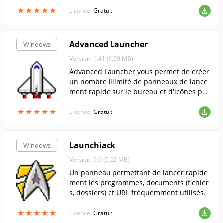
appuyant sur une touche "hot".
★
★
★
★
★
★
★
★
★
★
Licence:
Gratuit
Advanced Launcher
Windows
Version: 1.41 (0.59 MB)
Advanced Launcher vous permet de créer
un nombre illimité de panneaux de lance
ment rapide sur le bureau et d'icônes pou
r lancer des programmes dans la barre d
★
★
★
★
★
★
★
★
★
★
es tâches. Lorsque vous cliquez sur un bo
Licence:
Gratuit
uton, le logiciel peut soit lancer l'applicati
on, soit afficher un menu entièrement per
sonnalisable.
Launchiack
Windows
Version: 9.0 (0.22 MB)
Un panneau permettant de lancer rapide
ment les programmes, documents (fichier
s, dossiers) et URL fréquemment utilisés.
★
★
★
★
★
★
★
★
★
★
Licence:
Gratuit