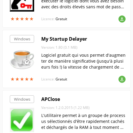
exécuter le logiciel dont vous avez besoin
avec des droits élevés sans mot de passe.
Supporte le mode UAC.
★
★
★
★
★
★
★
★
★
★
Licence:
Gratuit
My Startup Delayer
Windows
Version: 1.80 (0.1 MB)
Logiciel gratuit qui vous permet d'augmen
ter de manière significative (jusqu'à plusi
eurs fois !) la vitesse de chargement de vo
tre démarrage Windows.
★
★
★
★
★
★
★
★
★
★
Licence:
Gratuit
APClose
Windows
Version: 1.2.0.2015 (1.22 MB)
L'utilitaire permet à un groupe de process
us sélectionnés d'être rapidement cachés
et déchargés de la RAM à tout moment en