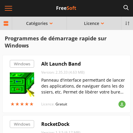
Catégories
Licence
Programmes de démarrage rapide sur
Windows
Alt Launch Band
Windows
Version: 2.35.33 (4.63 MB)
Panneau d'interface permettant de lancer
des applications, de naviguer dans les do
ssiers, etc. Permet de libérer votre bureau
des icônes. Autocollants dont la couleur e
★
★
★
★
★
★
★
★
★
★
t le design de la police peuvent être modi
Licence:
Gratuit
fiés.
RocketDock
Windows
Version: 1.3.5 (6.17 MB)