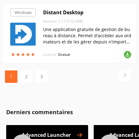
nistrateur au démarrage de chaque progr
amme.
Distant Desktop
Windows
Version: 2.1 (10.52 MB)
Une application gratuite de gestion de bu
reau à distance. Permet d'accéder aux ord
inateurs et de les gérer depuis n'importe
où dans le monde. Aucune installation ou
★
★
★
★
★
★
★
★
★
★
inscription n'est requise.
Licence:
Gratuit
1
2
3
Derniers commentaires
Advanced Launcher
Advanced L