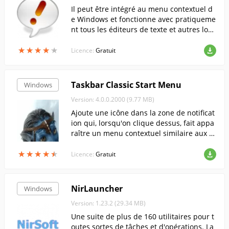
Il peut être intégré au menu contextuel d
e Windows et fonctionne avec pratiqueme
nt tous les éditeurs de texte et autres logi
ciels.
★
★
★
★
★
★
★
★
★
★
Licence:
Gratuit
Taskbar Classic Start Menu
Windows
Version: 4.0.0.2000 (9.77 MB)
Ajoute une icône dans la zone de notificat
ion qui, lorsqu'on clique dessus, fait appa
raître un menu contextuel similaire aux m
enus de démarrage de Windows 2000 et
★
★
★
★
★
★
★
★
★
★
Me.
Licence:
Gratuit
NirLauncher
Windows
Version: 1.23.2 (29.34 MB)
Une suite de plus de 160 utilitaires pour t
outes sortes de tâches et d'opérations. La