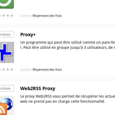
★
★
★
★
★
★
★
★
Licence:
Moyennant des frais
Proxy+
indows
Un programme qui peut être utilisé comme un pare-feu
l. Peut être utilisé en groupe jusqu'à 3 utilisateurs, d
★
★
★
★
★
★
★
★
Licence:
Moyennant des frais
Web2RSS Proxy
indows
Le proxy Web2RSS vous permet de récupérer les actuali
web ne prend pas en charge cette fonctionnalité.