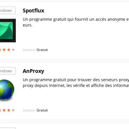
Spotflux
indows
Un programme gratuit qui fournit un accès anonyme et sé
eurs.
★
★
★
★
★
★
★
★
Licence:
Gratuit
AnProxy
indows
Un programme gratuit pour trouver des serveurs proxy 
proxy depuis Internet, les vérifie et affiche des informa
★
★
★
★
★
★
★
★
Licence:
Gratuit