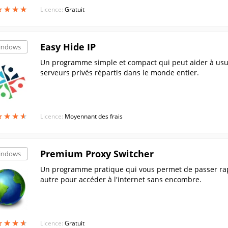
★
★
★
★
★
★
★
★
Licence:
Gratuit
Easy Hide IP
indows
Un programme simple et compact qui peut aider à usurpe
serveurs privés répartis dans le monde entier.
★
★
★
★
★
★
★
★
Licence:
Moyennant des frais
Premium Proxy Switcher
indows
Un programme pratique qui vous permet de passer rap
autre pour accéder à l'internet sans encombre.
★
★
★
★
★
★
★
★
Licence:
Gratuit