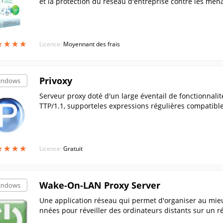
et la protection du réseau d'entreprise contre les menac
★
★
★
★
★
★
★
★
Licence:
Moyennant des frais
Privoxy
indows
Serveur proxy doté d'un large éventail de fonctionnali
TTP/1.1, supporteles expressions régulières compatibles
★
★
★
★
★
★
★
★
Licence:
Gratuit
Wake-On-LAN Proxy Server
indows
Une application réseau qui permet d'organiser au mie
nnées pour réveiller des ordinateurs distants sur un r