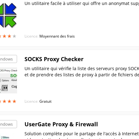
Un utilitaire facile à utiliser qui offre un anonymat su
★
★
★
★
★
★
★
★
Licence:
Moyennant des frais
SOCKS Proxy Checker
indows
Un utilitaire qui vérifie la liste des serveurs proxy SO
et de prendre des listes de proxy à partir de fichiers d
★
★
★
★
★
★
★
★
Licence:
Gratuit
UserGate Proxy & Firewall
indows
Solution complète pour le partage de l'accès à Internet 