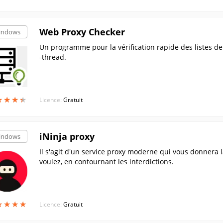
Web Proxy Checker
indows
Un programme pour la vérification rapide des listes de
-thread.
★
★
★
★
★
★
★
★
Licence:
Gratuit
iNinja proxy
indows
Il s'agit d'un service proxy moderne qui vous donnera l
voulez, en contournant les interdictions.
★
★
★
★
★
★
★
★
Licence:
Gratuit