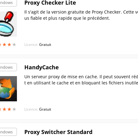
Proxy Checker Lite
indows
Il s'agit de la version gratuite de Proxy Checker. Cette
us fiable et plus rapide que le précédent.
★
★
★
★
★
★
★
★
Licence:
Gratuit
HandyCache
indows
Un serveur proxy de mise en cache. Il peut souvent rédu
t en utilisant le cache et en bloquant les fichiers inutiles
★
★
★
★
★
★
★
★
Licence:
Gratuit
Proxy Switcher Standard
indows