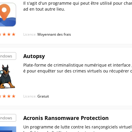
Il s'agit d'un programme qui peut être utilisé pour ch
ad en tout autre lieu.
★
★
★
★
★
★
★
★
Licence:
Moyennant des frais
Autopsy
indows
Plate-forme de criminalistique numérique et interface g
é pour enquêter sur des crimes virtuels ou récupérer 
★
★
★
★
★
★
★
★
Licence:
Gratuit
Acronis Ransomware Protection
indows
Un programme de lutte contre les rançongiciels virtuels 