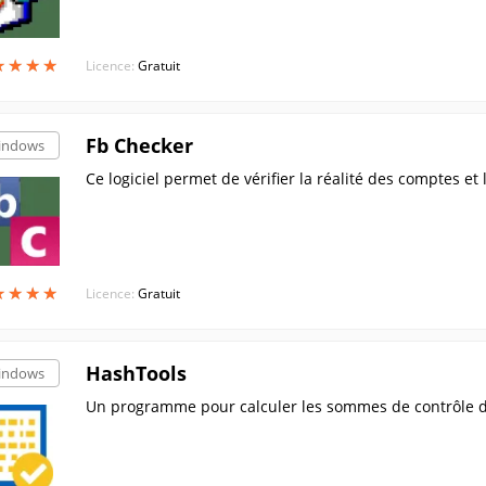
★
★
★
★
★
★
★
★
Licence:
Gratuit
Fb Checker
indows
Ce logiciel permet de vérifier la réalité des comptes et 
★
★
★
★
★
★
★
★
Licence:
Gratuit
HashTools
indows
Un programme pour calculer les sommes de contrôle de