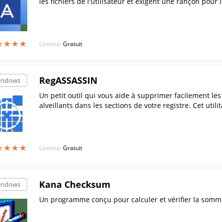
les fichiers de l'utilisateur et exigent une rançon pour 
★
★
★
★
★
★
★
★
Licence:
Gratuit
RegASSASSIN
indows
Un petit outil qui vous aide à supprimer facilement les
alveillants dans les sections de votre registre. Cet util
is pour accéder au registre, puis supprime les données
★
★
★
★
★
★
★
★
Licence:
Gratuit
Kana Checksum
indows
Un programme conçu pour calculer et vérifier la somme 