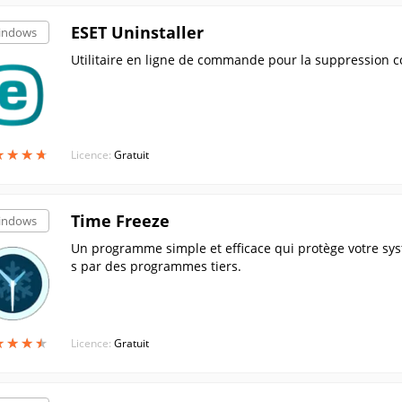
ESET Uninstaller
indows
Utilitaire en ligne de commande pour la suppression co
★
★
★
★
★
★
★
★
Licence:
Gratuit
Time Freeze
indows
Un programme simple et efficace qui protège votre sys
s par des programmes tiers.
★
★
★
★
★
★
★
★
Licence:
Gratuit