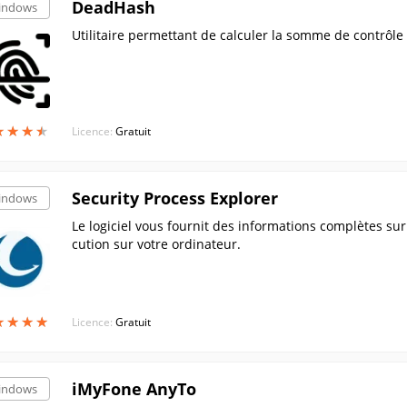
DeadHash
indows
Utilitaire permettant de calculer la somme de contrôle 
★
★
★
★
★
★
★
★
Licence:
Gratuit
Security Process Explorer
indows
Le logiciel vous fournit des informations complètes su
cution sur votre ordinateur.
★
★
★
★
★
★
★
★
Licence:
Gratuit
iMyFone AnyTo
indows