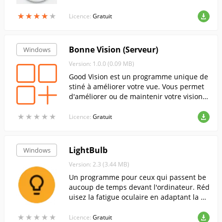
★
★
★
★
★
★
★
★
★
★
Licence:
Gratuit
Bonne Vision (Serveur)
Windows
Version: 1.0.0 (0.09 MB)
Good Vision est un programme unique de
stiné à améliorer votre vue. Vous permet
d'améliorer ou de maintenir votre vision t
out en regardant n'importe quelle vidéo.
★
★
★
★
★
★
★
★
★
★
Vous regardez simplement ce que vous vo
Licence:
Gratuit
ulez tout en entraînant vos yeux !
LightBulb
Windows
Version: 2.3 (3.44 MB)
Un programme pour ceux qui passent be
aucoup de temps devant l'ordinateur. Réd
uisez la fatigue oculaire en adaptant la pa
lette de couleurs au moment de la journé
★
★
★
★
★
★
★
★
★
★
e.
Licence:
Gratuit