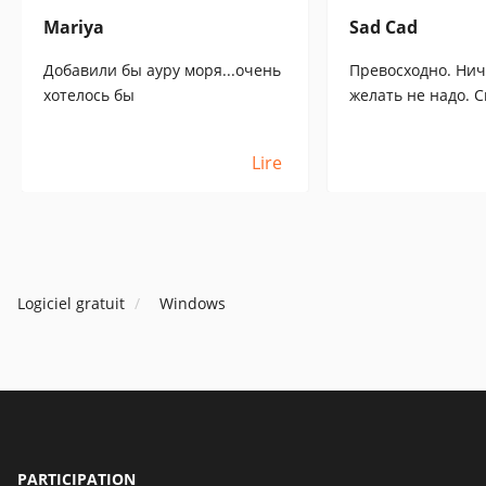
Mariya
Sad Cad
Добавили бы ауру моря...очень
Превосходно. Нич
хотелось бы
желать не надо. С
Lire
Logiciel gratuit
Windows
PARTICIPATION