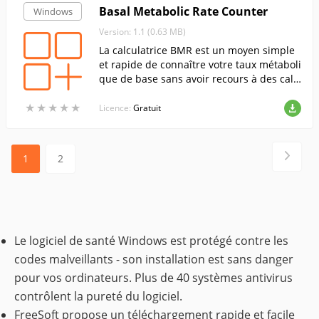
Basal Metabolic Rate Counter
Windows
Version: 1.1 (0.63 MB)
La calculatrice BMR est un moyen simple
et rapide de connaître votre taux métaboli
que de base sans avoir recours à des calc
uls compliqués ou à des médecins. La cal
★
★
★
★
★
★
★
★
★
★
culatrice BMR peut également être utilisé
Licence:
Gratuit
e efficacement par les professionnels de l
a médecine.
1
2
Le logiciel de santé Windows est protégé contre les
codes malveillants - son installation est sans danger
pour vos ordinateurs. Plus de 40 systèmes antivirus
contrôlent la pureté du logiciel.
FreeSoft propose un téléchargement rapide et facile