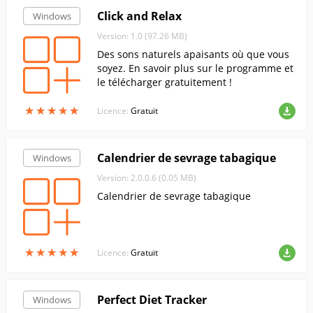
Click and Relax
Windows
Version: 1.0 (97.26 MB)
Des sons naturels apaisants où que vous
soyez. En savoir plus sur le programme et
le télécharger gratuitement !
★
★
★
★
★
★
★
★
★
★
Licence:
Gratuit
Calendrier de sevrage tabagique
Windows
Version: 2.0.0.6 (0.05 MB)
Calendrier de sevrage tabagique
★
★
★
★
★
★
★
★
★
★
Licence:
Gratuit
Perfect Diet Tracker
Windows