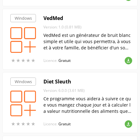
VedMed
Windows
Version: 1.0 (0.81 MB)
VedMed est un générateur de bruit blanc
simple et utile qui vous permettra, à vous
et à votre famille, de bénéficier d'un som
meil sain, réparateur et tonifiant !
★
★
★
★
★
★
★
★
★
★
Licence:
Gratuit
Diet Sleuth
Windows
Version: 6.0.0 (3.61 MB)
Ce programme vous aidera à suivre ce qu
e vous mangez chaque jour et à calculer l
a valeur nutritionnelle des aliments que v
ous consommez.
★
★
★
★
★
★
★
★
★
★
Licence:
Gratuit