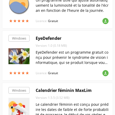
Un programme utile qui ajuste automatiq
uement la luminosité et la tonalité de l'écr
an en fonction de l'heure de la journée.
★
★
★
★
★
★
★
★
★
★
Licence:
Gratuit
EyeDefender
Windows
Version: 1.0 (0.18 MB)
EyeDefender est un programme gratuit co
nçu pour prévenir le syndrome de vision i
nformatique, qui se produit lorsque vous
travaillez sur l'ordinateur pendant de lon
★
★
★
★
★
★
★
★
★
★
gues périodes.
Licence:
Gratuit
Calendrier féminin MaxLim
Windows
Version: 1.5.5 (3.52 MB)
Le calendrier féminin est conçu pour préd
ire les dates de faible et de forte probabili
té de grossesse, le début de vos règles et l