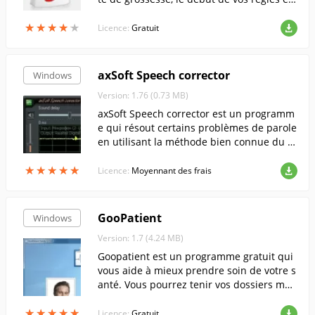
es dates de conception.
★
★
★
★
★
★
★
★
★
★
Licence:
Gratuit
axSoft Speech corrector
Windows
Version: 1.76 (0.73 MB)
axSoft Speech corrector est un programm
e qui résout certains problèmes de parole
en utilisant la méthode bien connue du fe
edback auditif différé (DAF).
★
★
★
★
★
★
★
★
★
★
Licence:
Moyennant des frais
GooPatient
Windows
Version: 1.7 (4.24 MB)
Goopatient est un programme gratuit qui
vous aide à mieux prendre soin de votre s
anté. Vous pourrez tenir vos dossiers méd
icaux aussi simplement qu'un blog Twitte
★
★
★
★
★
★
★
★
★
★
r.
Licence:
Gratuit