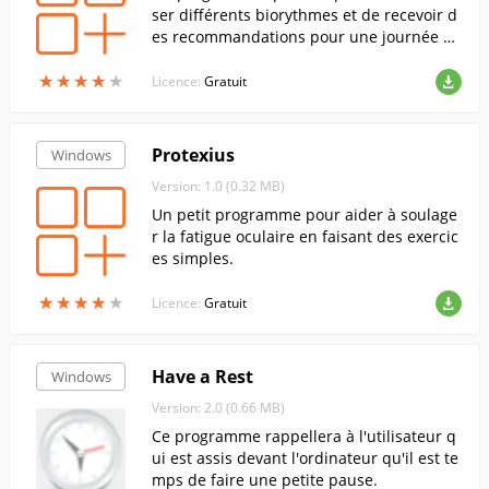
ser différents biorythmes et de recevoir d
es recommandations pour une journée pa
rticulière.
★
★
★
★
★
★
★
★
★
★
Licence:
Gratuit
Protexius
Windows
Version: 1.0 (0.32 MB)
Un petit programme pour aider à soulage
r la fatigue oculaire en faisant des exercic
es simples.
★
★
★
★
★
★
★
★
★
★
Licence:
Gratuit
Have a Rest
Windows
Version: 2.0 (0.66 MB)
Ce programme rappellera à l'utilisateur q
ui est assis devant l'ordinateur qu'il est te
mps de faire une petite pause.