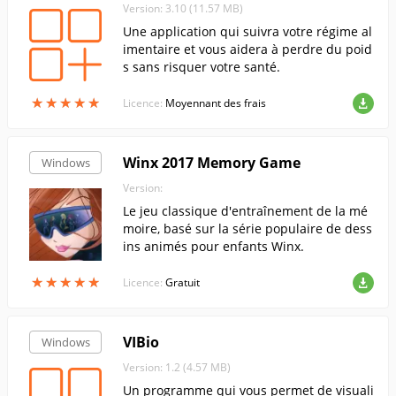
Version: 3.10 (11.57 MB)
Une application qui suivra votre régime al
imentaire et vous aidera à perdre du poid
s sans risquer votre santé.
★
★
★
★
★
★
★
★
★
★
Licence:
Moyennant des frais
Winx 2017 Memory Game
Windows
Version:
Le jeu classique d'entraînement de la mé
moire, basé sur la série populaire de dess
ins animés pour enfants Winx.
★
★
★
★
★
★
★
★
★
★
Licence:
Gratuit
VIBio
Windows
Version: 1.2 (4.57 MB)
Un programme qui vous permet de visuali