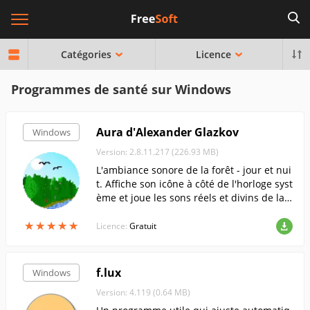
Catégories
Licence
Programmes de santé sur Windows
Aura d'Alexander Glazkov
Windows
Version: 2.8.11.217 (226.93 MB)
L'ambiance sonore de la forêt - jour et nui
t. Affiche son icône à côté de l'horloge syst
ème et joue les sons réels et divins de la f
orêt vierge.
★
★
★
★
★
★
★
★
★
★
Licence:
Gratuit
f.lux
Windows
Version: 4.119 (0.64 MB)