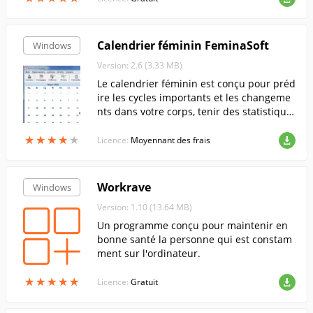
Calendrier féminin FeminaSoft
Windows
Version: 2.6 (3.33 MB)
Le calendrier féminin est conçu pour préd
ire les cycles importants et les changeme
nts dans votre corps, tenir des statistique
s et calculer votre état de santé actuel.
★
★
★
★
★
★
★
★
★
★
Licence:
Moyennant des frais
Workrave
Windows
Version: 1.10 (13.64 MB)
Un programme conçu pour maintenir en
bonne santé la personne qui est constam
ment sur l'ordinateur.
★
★
★
★
★
★
★
★
★
★
Licence:
Gratuit