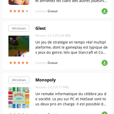
et affrontez les clans des autres joueurs d
ans des batailles épiques.
★
★
★
★
★
★
★
★
★
★
Licence:
Gratuit
Glest
Windows
Version: 3.2.2 (53.38 MB)
Un jeu de stratégie en temps réel multipl
ateforme, dont le gameplay est typique de
s jeux du genre, tels que Starcraft et Com
mand & Conquer.
★
★
★
★
★
★
★
★
★
★
Licence:
Gratuit
Monopoly
Windows
Version: 2.0.2 (0.77 MB)
Un remake informatique du célèbre jeu d
e société. Le jeu sur PC et HotSeat sont to
us deux pris en charge. Il est possible de
créer et de mettre en place vos propreste