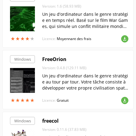
Version: 1.6 (58.93 MB)
Un jeu d'ordinateur dans le genre stratégi
e en temps réel. Basé sur le film War Gam
es, qui simule un conflit militaire mondial
entre l'URSS et les États-Unis.
★
★
★
★
★
★
★
★
★
★
Licence:
Moyennant des frais
FreeOrion
Windows
Version: 0.4.8 (129.11 MB)
Un jeu d'ordinateur dans le genre stratégi
e au tour par tour. Votre tâche consiste à
développer votre propre civilisation spatia
le et à prendre le contrôle d'autres civilisa
★
★
★
★
★
★
★
★
★
★
tions.
Licence:
Gratuit
freecol
Windows
Version: 0.11.6 (37.83 MB)