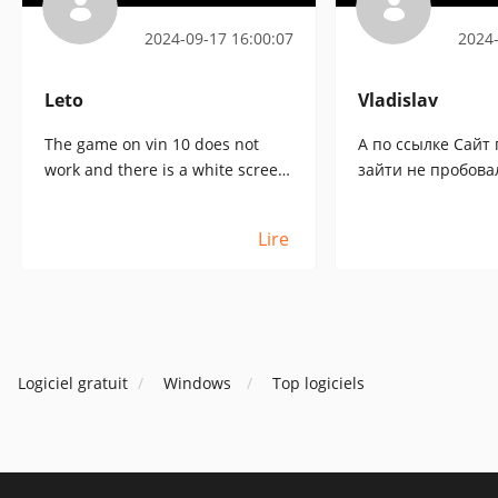
2024-09-17 16:00:07
2024-
Leto
Vladislav
The game on vin 10 does not
А по ссылке Сайт
work and there is a white screen
зайти не пробова
and have to turn it off what to
свежая версия иг
do?
Lire
Logiciel gratuit
Windows
Top logiciels