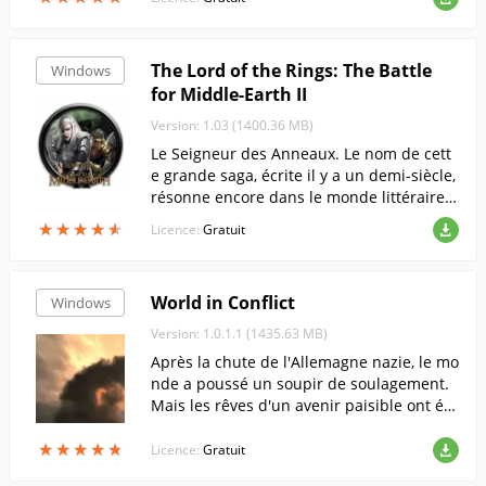
The Lord of the Rings: The Battle
Windows
for Middle-Earth II
Version: 1.03 (1400.36 MB)
Le Seigneur des Anneaux. Le nom de cett
e grande saga, écrite il y a un demi-siècle,
résonne encore dans le monde littéraire,
au cinéma et, bien sûr, dans les jeux. The
★
★
★
★
★
★
★
★
★
★
Licence:
Gratuit
Lord of the Rings : The Battle for Middle-E
arth II poursuit le défilé triomphal des hu
mains, des elfes, des nains et des orcs da
World in Conflict
Windows
ns le genre du jeu de stratégie. La premiè
re partie du jeu a connu un succès immé
Version: 1.0.1.1 (1435.63 MB)
diat, mais la suite relève la barre de la qu
Après la chute de l'Allemagne nazie, le mo
alité de quelques points supplémentaire
nde a poussé un soupir de soulagement.
s.
Mais les rêves d'un avenir paisible ont été
brisés dès que l'Union soviétique a envahi
★
★
★
★
★
★
★
★
★
★
l'Europe ! Prenant un pays après l'autre, l
Licence:
Gratuit
es armées de l'URSS ont fait de l'Occident