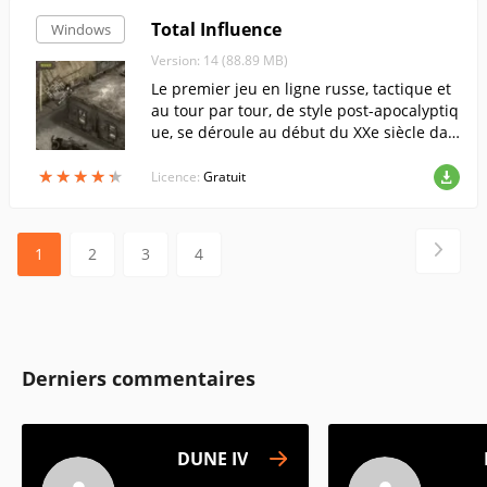
Total Influence
Windows
Version: 14 (88.89 MB)
Le premier jeu en ligne russe, tactique et
au tour par tour, de style post-apocalyptiq
ue, se déroule au début du XXe siècle dan
s un monde parallèle violent, où se déroul
★
★
★
★
★
★
★
★
★
★
e une guerre pour une ressource précieu
Licence:
Gratuit
se.
1
2
3
4
Derniers commentaires
DUNE IV