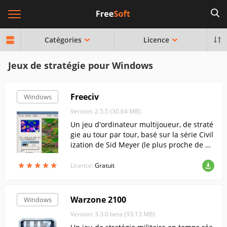
Catégories
Licence
Jeux de stratégie pour Windows
Freeciv
Windows
Version: 2.5.5 (30.64 MB)
Un jeu d'ordinateur multijoueur, de straté
gie au tour par tour, basé sur la série Civil
ization de Sid Meyer (le plus proche de Ci
vilization II).
★
★
★
★
★
★
★
★
★
★
Licence:
Gratuit
Warzone 2100
Windows
Version: 3.3.0 beta (93.13 MB)