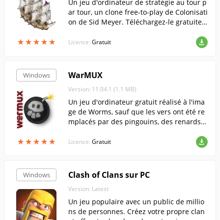
Un jeu d'ordinateur de stratégie au tour p
ar tour, un clone free-to-play de Colonisati
on de Sid Meyer. Téléchargez-le gratuite
ment sur freesoft.ru
★
★
★
★
★
★
★
★
★
★
Licence:
Gratuit
WarMUX
Windows
Version: 11.04.1 (1.1 MB)
Un jeu d'ordinateur gratuit réalisé à l'ima
ge de Worms, sauf que les vers ont été re
mplacés par des pingouins, des renards e
t autres mascottes de projets de logiciels l
★
★
★
★
★
★
★
★
★
★
ibres et open source.
Licence:
Gratuit
Clash of Clans sur PC
Windows
Version: Latest
Un jeu populaire avec un public de millio
ns de personnes. Créez votre propre clan