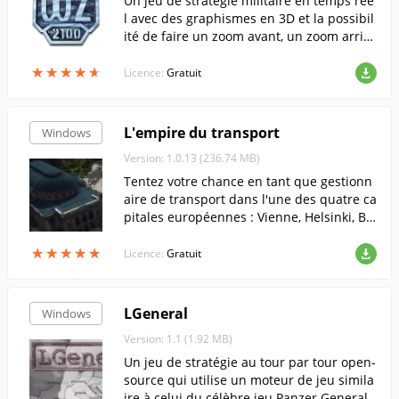
Un jeu de stratégie militaire en temps rée
l avec des graphismes en 3D et la possibil
ité de faire un zoom avant, un zoom arrièr
e et une rotation de la caméra.
★
★
★
★
★
★
★
★
★
★
Licence:
Gratuit
L'empire du transport
Windows
Version: 1.0.13 (236.74 MB)
Tentez votre chance en tant que gestionn
aire de transport dans l'une des quatre ca
pitales européennes : Vienne, Helsinki, Be
rlin ou Amsterdam. Suivez l'évolution des
★
★
★
★
★
★
★
★
★
★
besoins de mobilité des citoyens entre 19
Licence:
Gratuit
20 et 2020 et contrôlez toutes les formes
de transport public - des bus et trams aux
métros et trains électriques, afin de maxi
LGeneral
Windows
miser les revenus tout en assurant le conf
Version: 1.1 (1.92 MB)
ort des passagers.
Un jeu de stratégie au tour par tour open-
source qui utilise un moteur de jeu simila
ire à celui du célèbre jeu Panzer General.