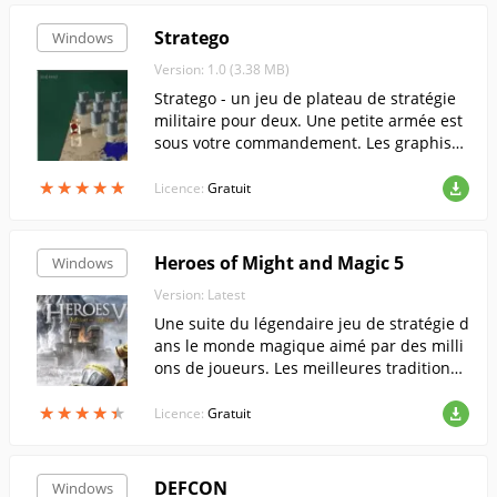
le tremplin d'une nouvelle confrontation.
Leur destination finale - les USA !
Stratego
Windows
Version: 1.0 (3.38 MB)
Stratego - un jeu de plateau de stratégie
militaire pour deux. Une petite armée est
sous votre commandement. Les graphism
es 3D réalistes donnent une impression d
★
★
★
★
★
★
★
★
★
★
e réalisme au terrain de jeu.
Licence:
Gratuit
Heroes of Might and Magic 5
Windows
Version: Latest
Une suite du légendaire jeu de stratégie d
ans le monde magique aimé par des milli
ons de joueurs. Les meilleures traditions
de la série combinées à de nouvelles idée
★
★
★
★
★
★
★
★
★
★
s et technologies.
Licence:
Gratuit
DEFCON
Windows