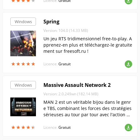
★
★
★
★
★
★
★
★
★
★
rrains de jeu supplémentaires.
Licence:
Gratuit
Spring
Windows
Version: 104.0 (14.33 MB)
Un jeu RTS tridimensionnel free-to-play. A
pprenez-en plus et téléchargez-le gratuite
ment sur freesoft.ru !
★
★
★
★
★
★
★
★
★
★
Licence:
Gratuit
Massive Assault Network 2
Windows
Version: 2.0.249wn (182.14 MB)
MAN 2 est un véritable bijou dans le genr
e TBS, combinant les forces des stratégies
sérieuses au tour par tour avec l'action de
s jeux occasionnels. N'oubliez pas : vous a
★
★
★
★
★
★
★
★
★
★
vez ce qu'il faut pour devenir un stratège
Licence:
Gratuit
reconnu, il ne vous reste plus qu'à le prou
ver !