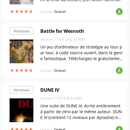
★
★
★
★
★
★
★
★
★
★
Licence:
Gratuit
Battle for Wesnoth
Windows
Version: 1.14.9 (392.59 MB)
Un jeu d'ordinateur de stratégie au tour p
ar tour, à code source ouvert, dans le genr
e fantastique. Téléchargez-le gratuitemen
t !
★
★
★
★
★
★
★
★
★
★
Licence:
Gratuit
DUNE IV
Windows
Version: 1.5274 (3.44 MB)
Une suite de DUNE III, écrite entièrement
à partir de zéro par le même auteur. DUN
E IV (contient 12 niveaux par dynastie) est,
comme DUNE III, une version améliorée d
★
★
★
★
★
★
★
★
★
★
e DUNE II.
Licence:
Gratuit