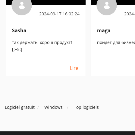
2024-09-17 16:02:24
2024-
Sasha
maga
так держать! хорош продукт!
пойдет для бизнес
[:+5:]
Lire
Logiciel gratuit
Windows
Top logiciels