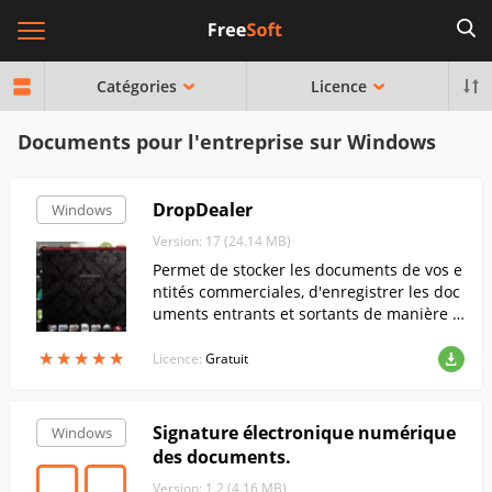
Catégories
Licence
Documents pour l'entreprise sur Windows
DropDealer
Windows
Version: 17 (24.14 MB)
Permet de stocker les documents de vos e
ntités commerciales, d'enregistrer les doc
uments entrants et sortants de manière i
ndépendante, de tenir des registres finan
★
★
★
★
★
★
★
★
★
★
ciers, de stocker et de protéger les donné
Licence:
Gratuit
es.
Signature électronique numérique
Windows
des documents.
Version: 1.2 (4.16 MB)