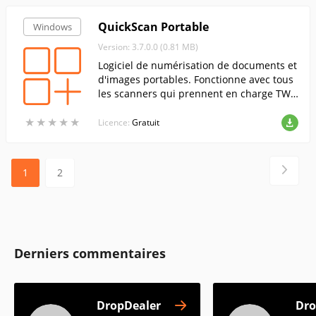
QuickScan Portable
Windows
Version: 3.7.0.0 (0.81 MB)
Logiciel de numérisation de documents et
d'images portables. Fonctionne avec tous
les scanners qui prennent en charge TWA
IN.
★
★
★
★
★
★
★
★
★
★
Licence:
Gratuit
1
2
Derniers commentaires
DropDealer
Dro