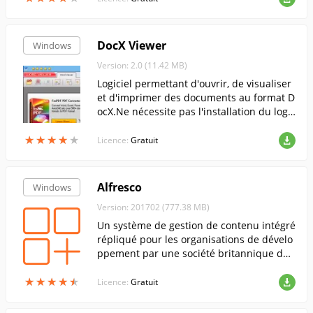
DocX Viewer
Windows
Version: 2.0 (11.42 MB)
Logiciel permettant d'ouvrir, de visualiser
et d'imprimer des documents au format D
ocX.Ne nécessite pas l'installation du logic
iel Microsoft original.....
★
★
★
★
★
★
★
★
★
★
Licence:
Gratuit
Alfresco
Windows
Version: 201702 (777.38 MB)
Un système de gestion de contenu intégré
répliqué pour les organisations de dévelo
ppement par une société britannique du
même nom.
★
★
★
★
★
★
★
★
★
★
Licence:
Gratuit