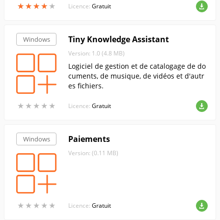
★
★
★
★
★
★
★
★
★
★
Licence:
Gratuit
Tiny Knowledge Assistant
Windows
Version: 1.0 (4.8 MB)
Logiciel de gestion et de catalogage de do
cuments, de musique, de vidéos et d'autr
es fichiers.
★
★
★
★
★
★
★
★
★
★
Licence:
Gratuit
Paiements
Windows
Version: (0.11 MB)
★
★
★
★
★
★
★
★
★
★
Licence:
Gratuit