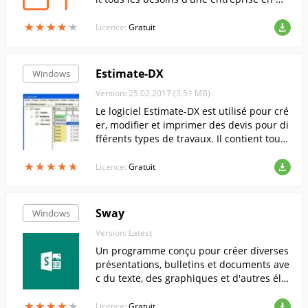
tière de gestion de documents, de proces
★
★
★
★
★
★
★
★
★
★
sus d'affaires et de flux de travail collabor
Licence:
Gratuit
atif...
Estimate-DX
Windows
Version: 25.02.2017 (3.51 MB)
Le logiciel Estimate-DX est utilisé pour cré
er, modifier et imprimer des devis pour di
fférents types de travaux. Il contient tout l
e matériel et les références de travail néc
★
★
★
★
★
★
★
★
★
★
essaires. Permet de générer différents ra
Licence:
Gratuit
pports.
Sway
Windows
Version: Latest
Un programme conçu pour créer diverses
présentations, bulletins et documents ave
c du texte, des graphiques et d'autres élé
ments.
★
★
★
★
★
★
★
★
★
★
Licence:
Gratuit