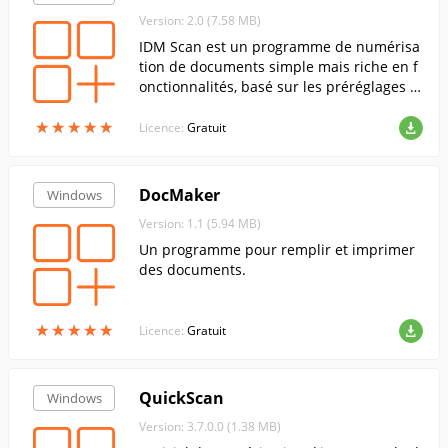
Version: 2.0 (7.58 MB)
IDM Scan est un programme de numérisa
tion de documents simple mais riche en f
onctionnalités, basé sur les préréglages d
u scanner que vous créez. Une version ru
★
★
★
★
★
★
★
★
★
★
sse est disponible.
Licence:
Gratuit
DocMaker
Windows
Version: 1.1 (5.94 MB)
Un programme pour remplir et imprimer
des documents.
★
★
★
★
★
★
★
★
★
★
Licence:
Gratuit
QuickScan
Windows
Version: 3.7.0.0 (1.38 MB)