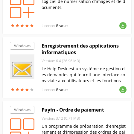
Logiciel de numérisation d'images et de d
ocuments.
★
★
★
★
★
★
★
★
★
★
Licence:
Gratuit
Enregistrement des applications
Windows
informatiques
Version: 6.4 (26.96 MB)
Le Help Desk est un système de gestion d
es demandes qui fournit une interface co
nviviale aux utilisateurs et les fonctions n
écessaires aux administrateurs.
★
★
★
★
★
★
★
★
★
★
Licence:
Gratuit
Payfn - Ordre de paiement
Windows
Version: 3.12 (0.71 MB)
Un programme de préparation, d'enregist
rement et d'impression des ordres de pai