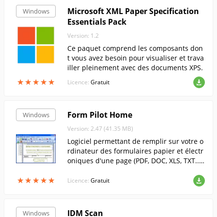
Microsoft XML Paper Specification
Windows
Essentials Pack
Version: 1.2
Ce paquet comprend les composants don
t vous avez besoin pour visualiser et trava
iller pleinement avec des documents XPS.
★
★
★
★
★
★
★
★
★
★
Licence:
Gratuit
Form Pilot Home
Windows
Version: 2.47 (41.35 MB)
Logiciel permettant de remplir sur votre o
rdinateur des formulaires papier et électr
oniques d'une page (PDF, DOC, XLS, TXT...).
Vous pouvez remplir un formulaire dans
★
★
★
★
★
★
★
★
★
★
n'importe quel format original.
Licence:
Gratuit
IDM Scan
Windows