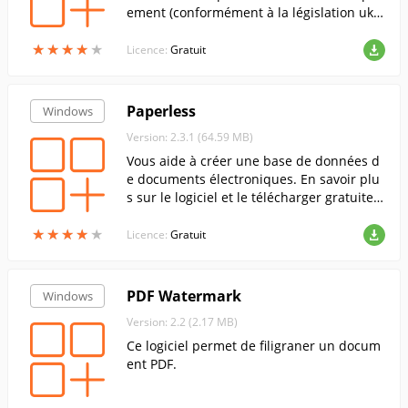
ement (conformément à la législation ukr
ainienne) avec des possibilités étendues.
★
★
★
★
★
★
★
★
★
★
Licence:
Gratuit
Paperless
Windows
Version: 2.3.1 (64.59 MB)
Vous aide à créer une base de données d
e documents électroniques. En savoir plu
s sur le logiciel et le télécharger gratuitem
ent !
★
★
★
★
★
★
★
★
★
★
Licence:
Gratuit
PDF Watermark
Windows
Version: 2.2 (2.17 MB)
Ce logiciel permet de filigraner un docum
ent PDF.