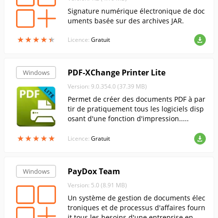
Signature numérique électronique de doc
uments basée sur des archives JAR.
★
★
★
★
★
★
★
★
★
★
Licence:
Gratuit
PDF-XChange Printer Lite
Windows
Version: 9.0.354.0 (37.39 MB)
Permet de créer des documents PDF à par
tir de pratiquement tous les logiciels disp
osant d'une fonction d'impression.....
★
★
★
★
★
★
★
★
★
★
Licence:
Gratuit
PayDox Team
Windows
Version: 5.0 (8.91 MB)
Un système de gestion de documents élec
troniques et de processus d'affaires fourn
it tous les besoins d'une entreprise en ma