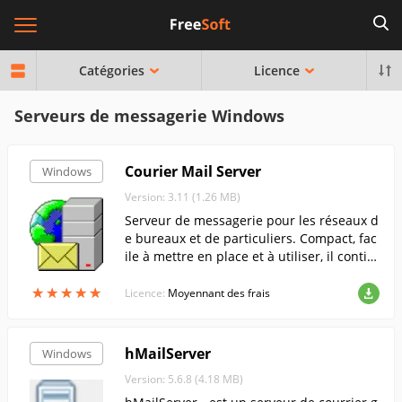
Catégories
Licence
Serveurs de messagerie Windows
Courier Mail Server
Windows
Version: 3.11 (1.26 MB)
Serveur de messagerie pour les réseaux d
e bureaux et de particuliers. Compact, fac
ile à mettre en place et à utiliser, il contie
nt des serveurs web et SOCKS. Il vous aid
★
★
★
★
★
★
★
★
★
★
e à organiser rapidement les échanges
Licence:
Moyennant des frais
d'e-mails dans ...
hMailServer
Windows
Version: 5.6.8 (4.18 MB)