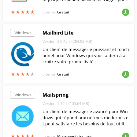
our.
★
★
★
★
★
★
★
★
★
★
Licence:
Gratuit
Mailbird Lite
Windows
Version: 3.0.42.0 (284.92 MB)
Un client de messagerie puissant et foncti
onnel pour Windows qui vous aidera à ac
croître votre productivité.
★
★
★
★
★
★
★
★
★
★
Licence:
Gratuit
Mailspring
Windows
Version: 1.10.7 (155.64 MB)
Un client de messagerie avancé pour Win
dows qui répond aux normes modernes e
t peut satisfaire les besoins de tout utilisa
teur.
★
★
★
★
★
★
★
★
★
★
Licence:
Moyennant des frais