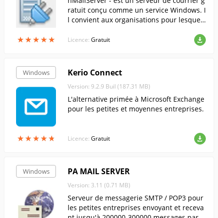
hMailServer - est un serveur de courrier g
ratuit conçu comme un service Windows. I
l convient aux organisations pour lesquell
es l'achat de serveurs de messagerie coût
★
★
★
★
★
★
★
★
★
★
eux et riches en fonctionnalités n'est pas
Licence:
Gratuit
envisageable...
Kerio Connect
Windows
Version: 9.2.9 Buil (187.31 MB)
L'alternative primée à Microsoft Exchange
pour les petites et moyennes entreprises.
★
★
★
★
★
★
★
★
★
★
Licence:
Gratuit
PA MAIL SERVER
Windows
Version: 3.11 (0.71 MB)
Serveur de messagerie SMTP / POP3 pour
les petites entreprises envoyant et receva
nt jusqu'à 200000-300000 messages par j