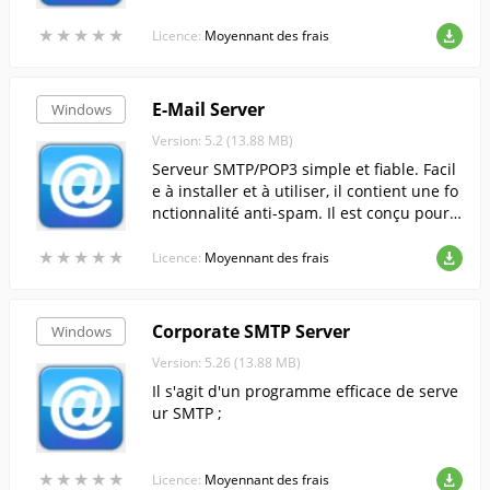
★
★
★
★
★
★
★
★
★
★
Licence:
Moyennant des frais
E-Mail Server
Windows
Version: 5.2 (13.88 MB)
Serveur SMTP/POP3 simple et fiable. Facil
e à installer et à utiliser, il contient une fo
nctionnalité anti-spam. Il est conçu pour
une distribution à grande vitesse et un gr
★
★
★
★
★
★
★
★
★
★
and nombre d'utilisateurs.
Licence:
Moyennant des frais
Corporate SMTP Server
Windows
Version: 5.26 (13.88 MB)
Il s'agit d'un programme efficace de serve
ur SMTP ;
★
★
★
★
★
★
★
★
★
★
Licence:
Moyennant des frais