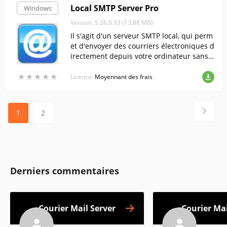
Local SMTP Server Pro
Windows
Version: 5.26.0.93 (13.88 MB)
Il s'agit d'un serveur SMTP local, qui perm
et d'envoyer des courriers électroniques d
irectement depuis votre ordinateur sans f
aire appel à votre fournisseur d'accès à In
★
★
★
★
★
★
★
★
★
★
ternet.
Licence:
Moyennant des frais
1
2
Derniers commentaires
Courier Mail Server
Courier Mai