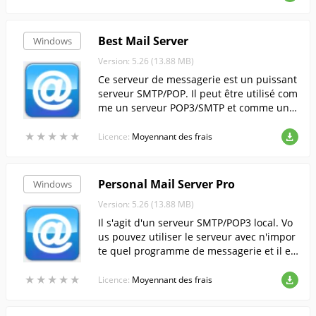
Best Mail Server
Windows
Version: 5.26 (13.88 MB)
Ce serveur de messagerie est un puissant
serveur SMTP/POP. Il peut être utilisé com
me un serveur POP3/SMTP et comme une
application ordinaire sur votre ordinateur
★
★
★
★
★
★
★
★
★
★
;
Licence:
Moyennant des frais
Personal Mail Server Pro
Windows
Version: 5.26 (13.88 MB)
Il s'agit d'un serveur SMTP/POP3 local. Vo
us pouvez utiliser le serveur avec n'impor
te quel programme de messagerie et il es
t entièrement compatible avec les protoco
★
★
★
★
★
★
★
★
★
★
les SMTP/POP3 standard ;
Licence:
Moyennant des frais