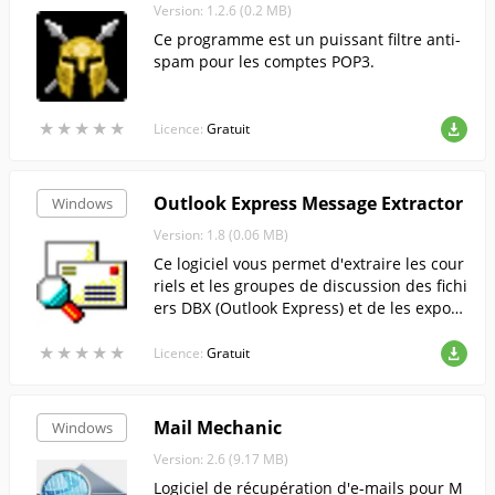
Version: 1.2.6 (0.2 MB)
Ce programme est un puissant filtre anti-
spam pour les comptes POP3.
★
★
★
★
★
★
★
★
★
★
Licence:
Gratuit
Outlook Express Message Extractor
Windows
Version: 1.8 (0.06 MB)
Ce logiciel vous permet d'extraire les cour
riels et les groupes de discussion des fichi
ers DBX (Outlook Express) et de les export
er au format plus courant EML/NWS.
★
★
★
★
★
★
★
★
★
★
Licence:
Gratuit
Mail Mechanic
Windows
Version: 2.6 (9.17 MB)
Logiciel de récupération d'e-mails pour M