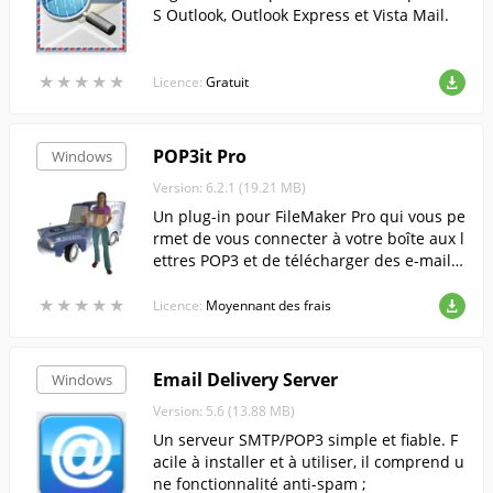
S Outlook, Outlook Express et Vista Mail.
★
★
★
★
★
★
★
★
★
★
Licence:
Gratuit
POP3it Pro
Windows
Version: 6.2.1 (19.21 MB)
Un plug-in pour FileMaker Pro qui vous pe
rmet de vous connecter à votre boîte aux l
ettres POP3 et de télécharger des e-mails
depuis celle-ci directement dans le logicie
★
★
★
★
★
★
★
★
★
★
l.
Licence:
Moyennant des frais
Email Delivery Server
Windows
Version: 5.6 (13.88 MB)
Un serveur SMTP/POP3 simple et fiable. F
acile à installer et à utiliser, il comprend u
ne fonctionnalité anti-spam ;