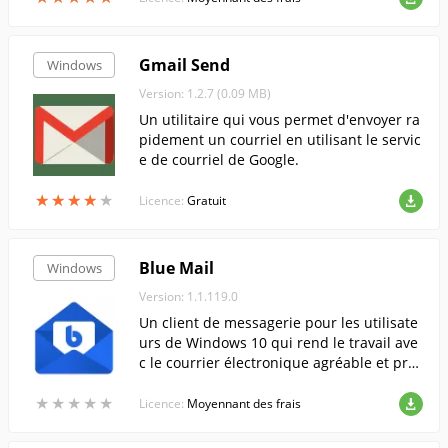
Gmail Send
Windows
Version: 1.2.7 (0.09 MB)
Un utilitaire qui vous permet d'envoyer ra
pidement un courriel en utilisant le servic
e de courriel de Google.
★
★
★
★
★
★
★
★
★
★
Licence:
Gratuit
Blue Mail
Windows
Version: 1.1.119.0
Un client de messagerie pour les utilisate
urs de Windows 10 qui rend le travail ave
c le courrier électronique agréable et prat
ique.
★
★
★
★
★
★
★
★
★
★
Licence:
Moyennant des frais