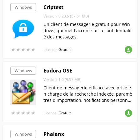
Criptext
Windows
Version: 0.23.5 (57.61 MB)
Un client de messagerie gratuit pour Win
dows, qui met l'accent sur la confidentialit
é des messages.
★
★
★
★
★
★
★
★
★
★
Licence:
Gratuit
Eudora OSE
Windows
Version: 1.0 (9.57 MB)
Client de messagerie efficace avec prise e
n charge de la recherche indexée, paramè
tres d'importation, notifications personnal
isables, flux RSS et extensions.
★
★
★
★
★
★
★
★
★
★
Licence:
Gratuit
Phalanx
Windows