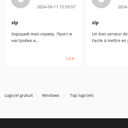
2024-09-17 15:59:57
2024-
slp
slp
Хороший mail-сервер. Прост в
Un bon serveur de
настройке и
Facile à mettre en 
администрировании.
administrer.
Lire
Logiciel gratuit
Windows
Top logiciels